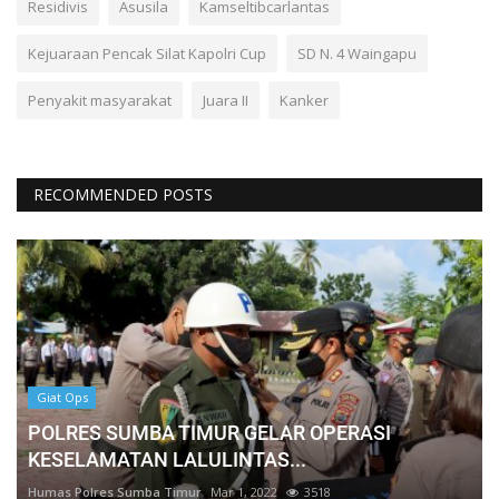
Residivis
Asusila
Kamseltibcarlantas
Kejuaraan Pencak Silat Kapolri Cup
SD N. 4 Waingapu
Penyakit masyarakat
Juara II
Kanker
RECOMMENDED POSTS
Giat Ops
POLRES SUMBA TIMUR GELAR OPERASI
KESELAMATAN LALULINTAS...
Humas Polres Sumba Timur
Mar 1, 2022
3518