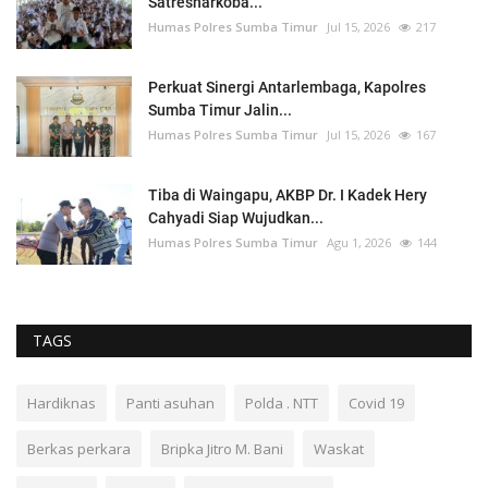
Satresnarkoba...
Humas Polres Sumba Timur
Jul 15, 2026
217
Perkuat Sinergi Antarlembaga, Kapolres
Sumba Timur Jalin...
Humas Polres Sumba Timur
Jul 15, 2026
167
Tiba di Waingapu, AKBP Dr. I Kadek Hery
Cahyadi Siap Wujudkan...
Humas Polres Sumba Timur
Agu 1, 2026
144
TAGS
Hardiknas
Panti asuhan
Polda . NTT
Covid 19
Berkas perkara
Bripka Jitro M. Bani
Waskat