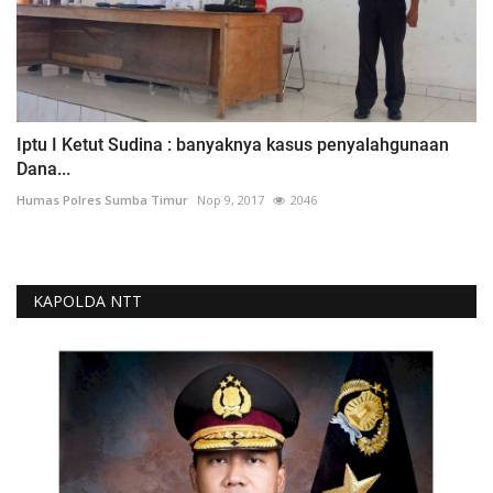
Iptu I Ketut Sudina : banyaknya kasus penyalahgunaan
Dana...
Humas Polres Sumba Timur
Nop 9, 2017
2046
KAPOLDA NTT