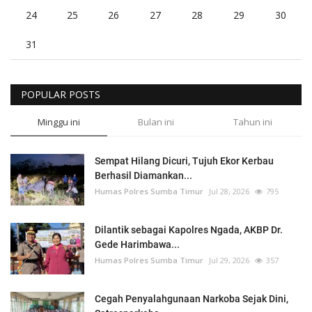
24
25
26
27
28
29
30
31
POPULAR POSTS
Minggu ini
Bulan ini
Tahun ini
Sempat Hilang Dicuri, Tujuh Ekor Kerbau
Berhasil Diamankan...
Humas Polres Sumba Timur
Jul 28, 2026
795
Dilantik sebagai Kapolres Ngada, AKBP Dr.
Gede Harimbawa...
Humas Polres Sumba Timur
Jul 29, 2026
357
Cegah Penyalahgunaan Narkoba Sejak Dini,