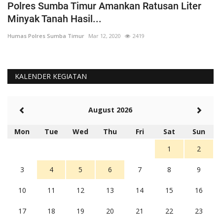
Polres Sumba Timur Amankan Ratusan Liter
K
Minyak Tanah Hasil...
'
Humas Polres Sumba Timur
Mar 12, 2020
2419
Hu
KALENDER KEGIATAN
August 2026
Mon
Tue
Wed
Thu
Fri
Sat
Sun
1
2
3
4
5
6
7
8
9
10
11
12
13
14
15
16
17
18
19
20
21
22
23