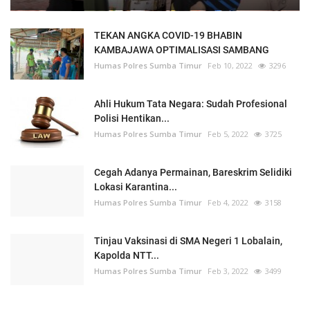
TEKAN ANGKA COVID-19 BHABIN
KAMBAJAWA OPTIMALISASI SAMBANG
Humas Polres Sumba Timur
Feb 10, 2022
3296
Ahli Hukum Tata Negara: Sudah Profesional
Polisi Hentikan...
Humas Polres Sumba Timur
Feb 5, 2022
3725
Cegah Adanya Permainan, Bareskrim Selidiki
Lokasi Karantina...
Humas Polres Sumba Timur
Feb 4, 2022
3158
Tinjau Vaksinasi di SMA Negeri 1 Lobalain,
Kapolda NTT...
Humas Polres Sumba Timur
Feb 3, 2022
3499