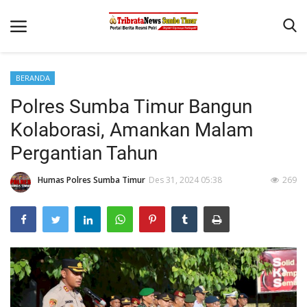
BERANDA
Beranda
Polres Sumba Timur Bangun
Terms & Conditions
Kolaborasi, Amankan Malam
Reskrim
Pergantian Tahun
Binkam
Humas Polres Sumba Timur
Des 31, 2024 05:38
269
Giat Ops
Polisi Kita
Mitra Polisi
Lantas
Jurnal Kamtibmas