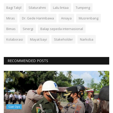
Bagi Takjil
Silaturahmi
Lalu lintaa
Tumpeng
Miras
Dr. Gede Harimbawa
Aniaya
Musrenbang
Bimas
Sinergi
Balap sepeda internasional
Kolaborasi
Mayat bayi
Stakeholder
Narkoba
RECOMMENDED POSTS
Giat Ops