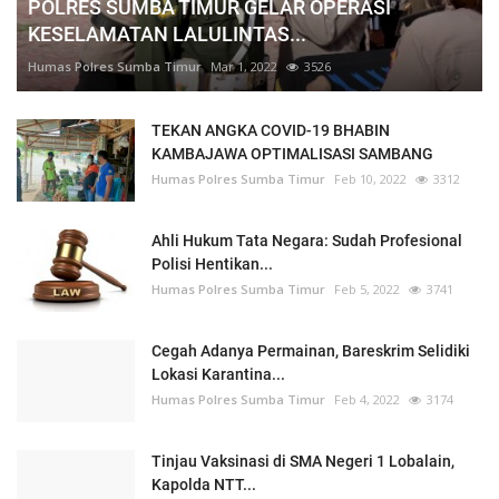
POLRES SUMBA TIMUR GELAR OPERASI
KESELAMATAN LALULINTAS...
Humas Polres Sumba Timur
Mar 1, 2022
3526
TEKAN ANGKA COVID-19 BHABIN
KAMBAJAWA OPTIMALISASI SAMBANG
Humas Polres Sumba Timur
Feb 10, 2022
3312
Ahli Hukum Tata Negara: Sudah Profesional
Polisi Hentikan...
Humas Polres Sumba Timur
Feb 5, 2022
3741
Cegah Adanya Permainan, Bareskrim Selidiki
Lokasi Karantina...
Humas Polres Sumba Timur
Feb 4, 2022
3174
Tinjau Vaksinasi di SMA Negeri 1 Lobalain,
Kapolda NTT...