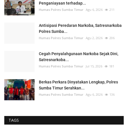
Penganiayaan terhadap...
Humas Polres Sumba Timur
Agu 6, 2026
211
Antisipasi Peredaran Narkoba, Satresnarkoba
Polres Sumba...
Humas Polres Sumba Timur
Agu 2, 2026
206
Cegah Penyalahgunaan Narkoba Sejak Dini,
Satresnarkoba...
Humas Polres Sumba Timur
Jul 15, 2026
181
Berkas Perkara Dinyatakan Lengkap, Polres
Sumba Timur Serahkan...
Humas Polres Sumba Timur
Agu 6, 2026
136
TAGS