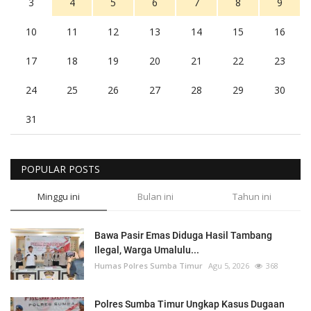
3
4
5
6
7
8
9
10
11
12
13
14
15
16
17
18
19
20
21
22
23
24
25
26
27
28
29
30
31
POPULAR POSTS
Minggu ini
Bulan ini
Tahun ini
Bawa Pasir Emas Diduga Hasil Tambang
Ilegal, Warga Umalulu...
Humas Polres Sumba Timur
Agu 5, 2026
368
Polres Sumba Timur Ungkap Kasus Dugaan