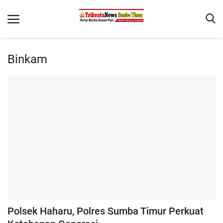
Binkam
Beranda
Terms & Conditions
Reskrim
Binkam
Giat Ops
Polisi Kita
Mitra Polisi
Lantas
Polsek Haharu, Polres Sumba Timur Perkuat
Jurnal Kamtibmas