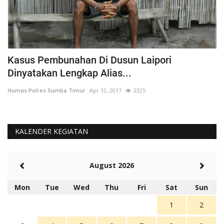
Itwasda Polda NTT Lakukan Audit Kinerja
M
Tahap I Tahun 2024...
P
Humas Polres Sumba Timur
Mar 2, 2024
1671
Hu
KALENDER KEGIATAN
August 2026
Mon
Tue
Wed
Thu
Fri
Sat
Sun
1
2