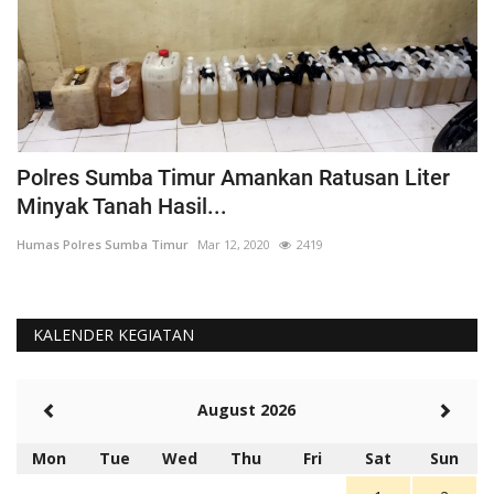
Polres Sumba Timur Amankan Ratusan Liter
K
Minyak Tanah Hasil...
'
Humas Polres Sumba Timur
Mar 12, 2020
2419
Hu
KALENDER KEGIATAN
August 2026
Mon
Tue
Wed
Thu
Fri
Sat
Sun