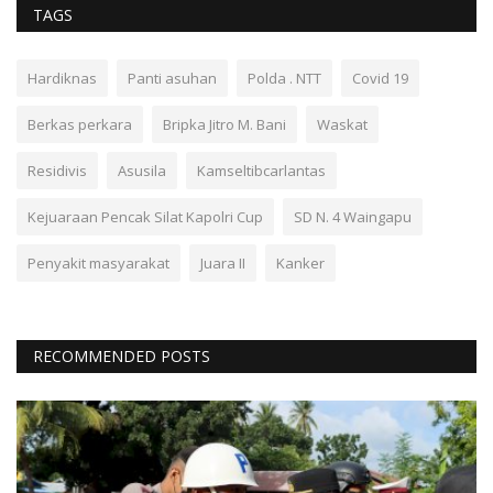
TAGS
Hardiknas
Panti asuhan
Polda . NTT
Covid 19
Berkas perkara
Bripka Jitro M. Bani
Waskat
Residivis
Asusila
Kamseltibcarlantas
Kejuaraan Pencak Silat Kapolri Cup
SD N. 4 Waingapu
Penyakit masyarakat
Juara II
Kanker
RECOMMENDED POSTS