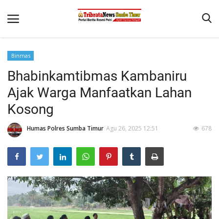
Binmas
Beranda
Bhabinkamtibmas Kambaniru
Terms & Conditions
Ajak Warga Manfaatkan Lahan
Reskrim
Kosong
Binkam
Humas Polres Sumba Timur
Agu 26, 2025 12:51
678
Giat Ops
Polisi Kita
Mitra Polisi
Lantas
Jurnal Kamtibmas