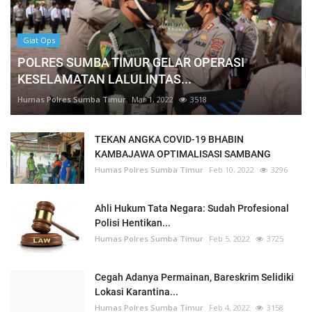
Giat Ops
POLRES SUMBA TIMUR GELAR OPERASI
KESELAMATAN LALULINTAS...
Humas Polres Sumba Timur
Mar 1, 2022
3518
TEKAN ANGKA COVID-19 BHABIN
KAMBAJAWA OPTIMALISASI SAMBANG
Humas Polres Sumba Timur
Feb 10, 2022
3296
Ahli Hukum Tata Negara: Sudah Profesional
Polisi Hentikan...
Humas Polres Sumba Timur
Feb 5, 2022
3725
Cegah Adanya Permainan, Bareskrim Selidiki
Lokasi Karantina...
Humas Polres Sumba Timur
Feb 4, 2022
3158