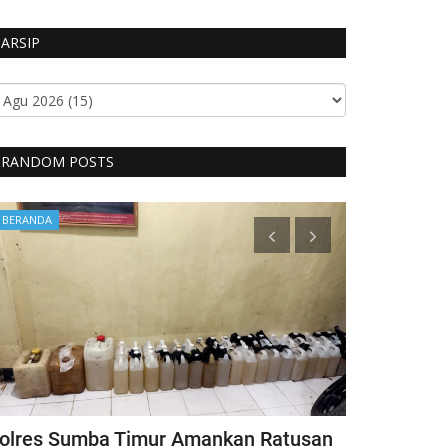
ARSIP
RANDOM POSTS
BERANDA
Headlines
olres Sumba Timur Amankan Ratusan
Kapolri Ber