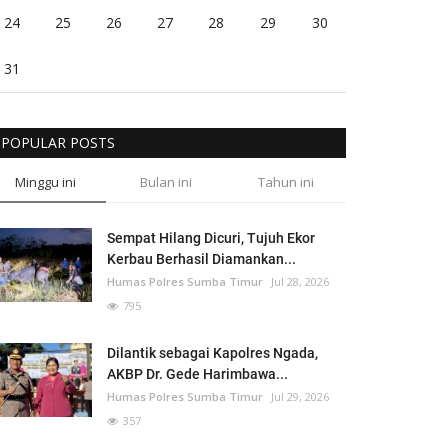
24
25
26
27
28
29
30
31
POPULAR POSTS
Minggu ini
Bulan ini
Tahun ini
Sempat Hilang Dicuri, Tujuh Ekor
Kerbau Berhasil Diamankan...
Humas Polres Sumba Timur
Jul 28, 2026
795
Dilantik sebagai Kapolres Ngada,
AKBP Dr. Gede Harimbawa...
Humas Polres Sumba Timur
Jul 29, 2026
357