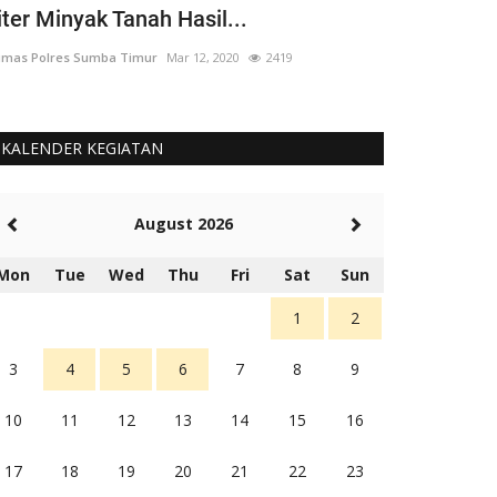
iter Minyak Tanah Hasil...
yang 'Berput
mas Polres Sumba Timur
Mar 12, 2020
2419
Humas Polres Su
KALENDER KEGIATAN
August 2026
Mon
Tue
Wed
Thu
Fri
Sat
Sun
1
2
3
4
5
6
7
8
9
10
11
12
13
14
15
16
17
18
19
20
21
22
23