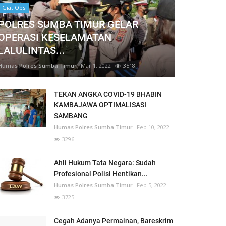
Giat Ops
POLRES SUMBA TIMUR GELAR
OPERASI KESELAMATAN
LALULINTAS...
Humas Polres Sumba Timur
Mar 1, 2022
3518
TEKAN ANGKA COVID-19 BHABIN
KAMBAJAWA OPTIMALISASI
SAMBANG
Humas Polres Sumba Timur
Feb 10, 2022
3296
Ahli Hukum Tata Negara: Sudah
Profesional Polisi Hentikan...
Humas Polres Sumba Timur
Feb 5, 2022
3725
Cegah Adanya Permainan, Bareskrim