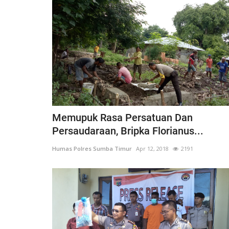
ay...
Ketahanan Pangan Melalui...
, 2025
527
Humas Polres Sumba Timur
Jan 16, 2025
793
Memupuk Rasa Persatuan Dan
Persaudaraan, Bripka Florianus...
Humas Polres Sumba Timur
Apr 12, 2018
2191