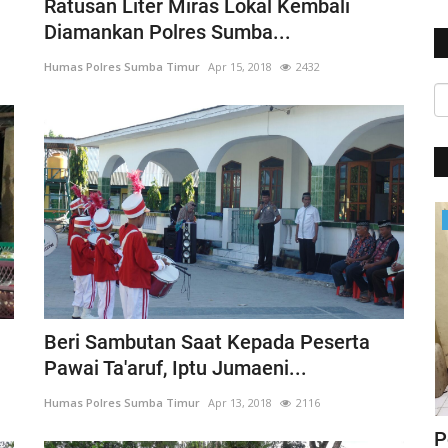
Ratusan Liter Miras Lokal Kembali
Diamankan Polres Sumba...
Humas Polres Sumba Timur
Apr 15, 2018
2432
Polisi Kita
Beri Sambutan Saat Kepada Peserta
Pawai Ta'aruf, Iptu Jumaeni...
Humas Polres Sumba Timur
Apr 13, 2018
2116
ung
Jelang Hut Polwan Ke 68, Kapolres
P