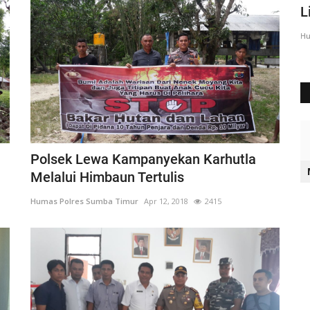
Sumba Timur Beri Arahan...
L
Humas Polres Sumba Timur
Agu 23, 2016
2028
Hu
Polsek Lewa Kampanyekan Karhutla
Melalui Himbaun Tertulis
Humas Polres Sumba Timur
Apr 12, 2018
2415