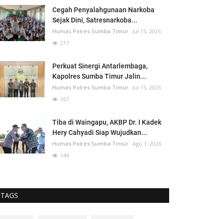
Cegah Penyalahgunaan Narkoba
Sejak Dini, Satresnarkoba...
Humas Polres Sumba Timur
Jul 15, 2026
217
Perkuat Sinergi Antarlembaga,
Kapolres Sumba Timur Jalin...
Humas Polres Sumba Timur
Jul 15, 2026
167
Tiba di Waingapu, AKBP Dr. I Kadek
Hery Cahyadi Siap Wujudkan...
Humas Polres Sumba Timur
Agu 1, 2026
144
TAGS