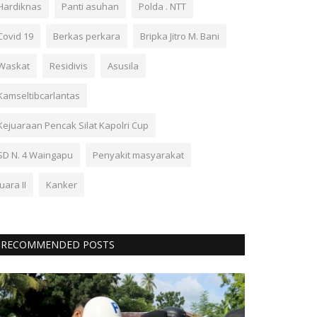
Hardiknas
Panti asuhan
Polda . NTT
Covid 19
Berkas perkara
Bripka Jitro M. Bani
Waskat
Residivis
Asusila
Kamseltibcarlantas
Kejuaraan Pencak Silat Kapolri Cup
SD N. 4 Waingapu
Penyakit masyarakat
Juara II
Kanker
RECOMMENDED POSTS