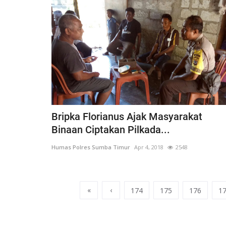
Bripka Florianus Ajak Masyarakat
Binaan Ciptakan Pilkada...
Humas Polres Sumba Timur
Apr 4, 2018
2548
«
‹
174
175
176
1