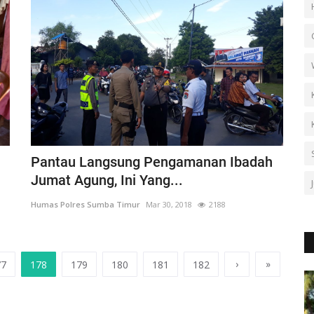
Pantau Langsung Pengamanan Ibadah
Jumat Agung, Ini Yang...
Humas Polres Sumba Timur
Mar 30, 2018
2188
›
»
77
178
179
180
181
182