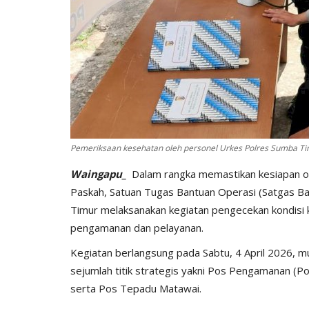
Pemeriksaan kesehatan oleh personel Urkes Polres Sumba T
BERANDA
Waingapu_
Dalam rangka memastikan kesiapan o
Paskah, Satuan Tugas Bantuan Operasi (Satgas 
Timur melaksanakan kegiatan pengecekan kondisi 
pengamanan dan pelayanan.
Kegiatan berlangsung pada Sabtu, 4 April 2026, m
sejumlah titik strategis yakni Pos Pengamanan (
serta Pos Tepadu Matawai.
bu Personel
Polres Sumba Timur Terus Duk