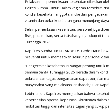
Pelaksanaan pemeriksaan kesehatan dilakukan ole
ay...
Ketahanan Pangan Melalui...
Polres Sumba Timur. Dalam kegiatan tersebut, t
, 2025
527
Humas Polres Sumba Timur
Jan 16, 2025
793
kondisi kesehatan anggota, mulai dari pengecekan
vitamin dan bekal kesehatan guna menunjang daya 
Selain pemeriksaan kesehatan, personel juga diber
fisik, pola makan, serta istirahat yang cukup di
Turangga 2026.
Kapolres Sumba Timur, AKBP Dr. Gede Harimbawa
preventif untuk memastikan seluruh personel dal
“Pengecekan kesehatan ini sangat penting untuk m
Semana Santa Turangga 2026 berada dalam kondisi 
pelaksanaan tugas pengamanan dapat berjalan ma
masyarakat yang melaksanakan ibadah,” ujar Kapol
Lebih lanjut, Kapolres menegaskan bahwa kesehat
keberhasilan operasi kepolisian, khususnya dala
mobilitas tinggi dan intensitas tugas yang cukup p