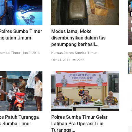
 Polres Sumba Timur
Modus lama, Moke
Angkutan Umum
disembunyikan dalam tas
penumpang berhasil...
Sumba Timur
Jun 9, 2016
Humas Polres Sumba Timur
Okt 21, 2017
2236
ps Patuh Turangga
Polres Sumba Timur Gelar
es Sumba Timur
Latihan Pra Operasi Lilin
Turangga...