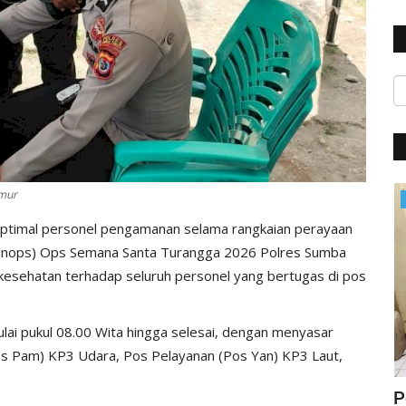
imur
Polisi Kita
ptimal personel pengamanan selama rangkaian perayaan
Banops) Ops Semana Santa Turangga 2026 Polres Sumba
kesehatan terhadap seluruh personel yang bertugas di pos
ulai pukul 08.00 Wita hingga selesai, dengan menyasar
Pos Pam) KP3 Udara, Pos Pelayanan (Pos Yan) KP3 Laut,
ung
Jelang Hut Polwan Ke 68, Kapolres
P