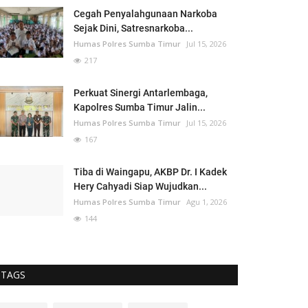
Cegah Penyalahgunaan Narkoba
Sejak Dini, Satresnarkoba...
Humas Polres Sumba Timur
Jul 15, 2026
217
Perkuat Sinergi Antarlembaga,
Kapolres Sumba Timur Jalin...
Humas Polres Sumba Timur
Jul 15, 2026
167
Tiba di Waingapu, AKBP Dr. I Kadek
Hery Cahyadi Siap Wujudkan...
Humas Polres Sumba Timur
Agu 1, 2026
144
TAGS