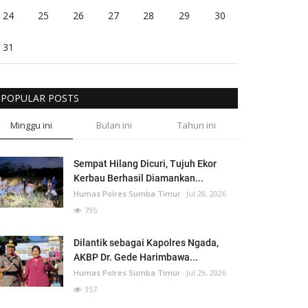
24
25
26
27
28
29
30
31
POPULAR POSTS
Minggu ini
Bulan ini
Tahun ini
Sempat Hilang Dicuri, Tujuh Ekor
Kerbau Berhasil Diamankan...
Humas Polres Sumba Timur
Jul 28, 2026
795
Dilantik sebagai Kapolres Ngada,
AKBP Dr. Gede Harimbawa...
Humas Polres Sumba Timur
Jul 29, 2026
357