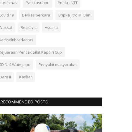
Hardiknas
Panti asuhan
Polda . NTT
Covid 19
Berkas perkara
Bripka Jitro M. Bani
Waskat
Residivis
Asusila
Kamseltibcarlantas
Kejuaraan Pencak Silat Kapolri Cup
SD N. 4 Waingapu
Penyakit masyarakat
Juara II
Kanker
RECOMMENDED POSTS