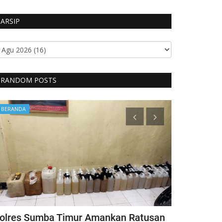
ARSIP
RANDOM POSTS
BERANDA
Headlines
olres Sumba Timur Amankan Ratusan
Kapolri Ber