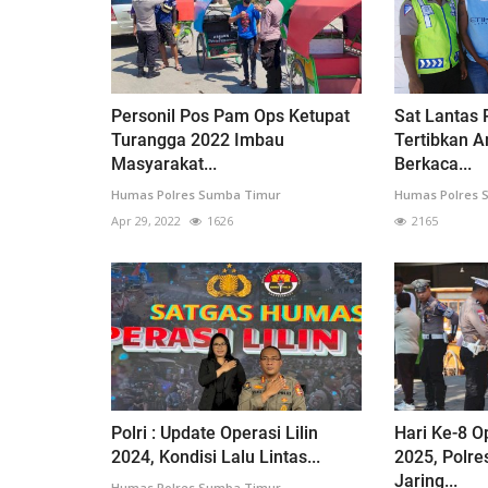
Personil Pos Pam Ops Ketupat
Sat Lantas
Turangga 2022 Imbau
Tertibkan 
Masyarakat...
Berkaca...
Humas Polres Sumba Timur
Humas Polres 
Apr 29, 2022
1626
2165
Polri : Update Operasi Lilin
Hari Ke-8 O
2024, Kondisi Lalu Lintas...
2025, Polr
Jaring...
Humas Polres Sumba Timur