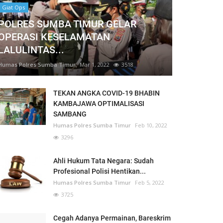
Giat Ops
POLRES SUMBA TIMUR GELAR
OPERASI KESELAMATAN
LALULINTAS...
Humas Polres Sumba Timur
Mar 1, 2022
3518
TEKAN ANGKA COVID-19 BHABIN
KAMBAJAWA OPTIMALISASI
SAMBANG
Humas Polres Sumba Timur
Feb 10, 2022
3296
Ahli Hukum Tata Negara: Sudah
Profesional Polisi Hentikan...
Humas Polres Sumba Timur
Feb 5, 2022
3725
Cegah Adanya Permainan, Bareskrim