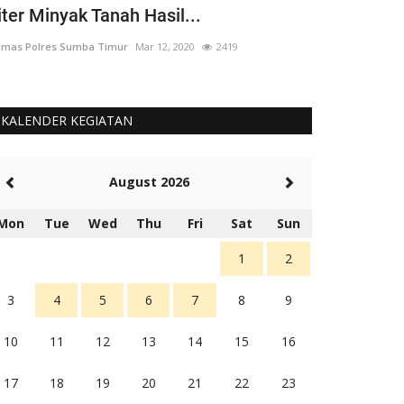
iter Minyak Tanah Hasil...
yang 'Berput
mas Polres Sumba Timur
Mar 12, 2020
2419
Humas Polres Su
KALENDER KEGIATAN
August 2026
Mon
Tue
Wed
Thu
Fri
Sat
Sun
1
2
3
4
5
6
7
8
9
10
11
12
13
14
15
16
17
18
19
20
21
22
23