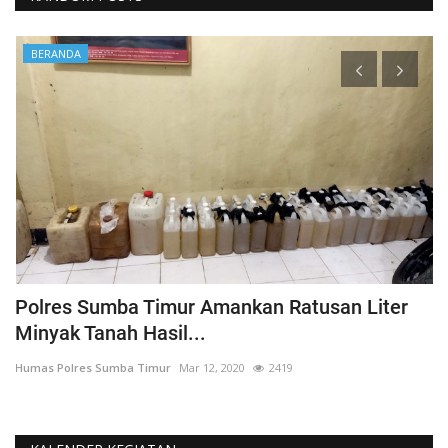
BERANDA
Polres Sumba Timur Amankan Ratusan Liter
K
Minyak Tanah Hasil...
'
Humas Polres Sumba Timur
Mar 12, 2020
2419
Hu