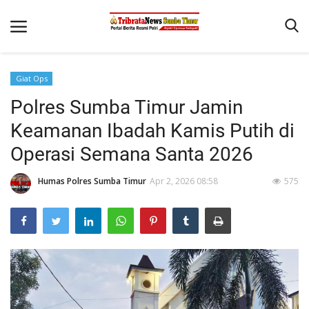
Giat Ops
Beranda
Polres Sumba Timur Jamin
Terms & Conditions
Keamanan Ibadah Kamis Putih di
Reskrim
Operasi Semana Santa 2026
Binkam
Humas Polres Sumba Timur
Apr 2, 2026 08:58
575
Giat Ops
Polisi Kita
Mitra Polisi
Lantas
Jurnal Kamtibmas