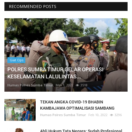
RECOMMENDED POSTS
Giat Ops
POLRES SUMBA TIMUR GELAR OPERASI
KESELAMATAN LALULINTAS...
Humas Polres Sumba Timur
Mar 1, 2022
3518
TEKAN ANGKA COVID-19 BHABIN
KAMBAJAWA OPTIMALISASI SAMBANG
Humas Polres Sumba Timur
Feb 10, 2022
3296
Ahli Hukum Tata Negara: Sudah Profesional