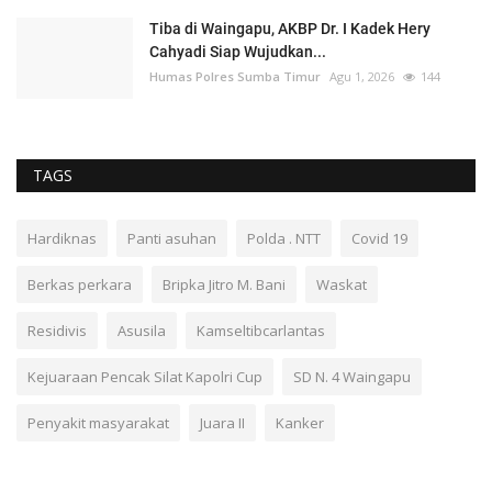
Tiba di Waingapu, AKBP Dr. I Kadek Hery
Cahyadi Siap Wujudkan...
Humas Polres Sumba Timur
Agu 1, 2026
144
TAGS
Hardiknas
Panti asuhan
Polda . NTT
Covid 19
Berkas perkara
Bripka Jitro M. Bani
Waskat
Residivis
Asusila
Kamseltibcarlantas
Kejuaraan Pencak Silat Kapolri Cup
SD N. 4 Waingapu
Penyakit masyarakat
Juara II
Kanker