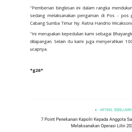
Amankan Belasan Motor Knalpot
"Pemberian bingkisan ini dalam rangka menduku
sedang melaksanakan pengaman di Pos - pos pe
, 2017
1899
Humas Polres Sumba Timur
Jan 1, 2018
2187
Cabang Sumba Timur Ny. Ratna Handrio Wicakson
"Ini merupakan kepedulian kami sebagai Bhayang
dilapangan. Selain itu kami juga menyerahkan 1
ucapnya.
*g26*
ARTIKEL SEBELUMN
7 Point Penekanan Kapolri Kepada Anggota Sa
Melaksanakan Operasi Lilin 20