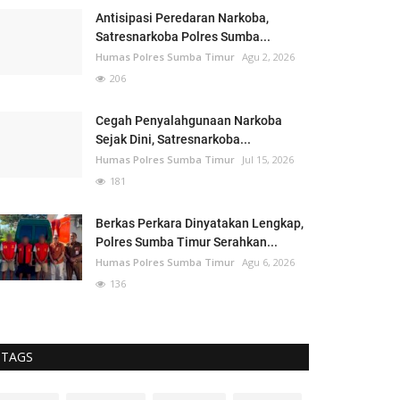
Antisipasi Peredaran Narkoba,
Satresnarkoba Polres Sumba...
Humas Polres Sumba Timur
Agu 2, 2026
206
Cegah Penyalahgunaan Narkoba
Sejak Dini, Satresnarkoba...
Humas Polres Sumba Timur
Jul 15, 2026
181
Berkas Perkara Dinyatakan Lengkap,
Polres Sumba Timur Serahkan...
Humas Polres Sumba Timur
Agu 6, 2026
136
TAGS