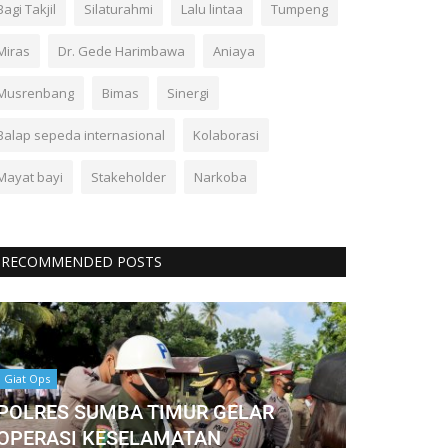
Bagi Takjil
Silaturahmi
Lalu lintaa
Tumpeng
Miras
Dr. Gede Harimbawa
Aniaya
Musrenbang
Bimas
Sinergi
Balap sepeda internasional
Kolaborasi
Mayat bayi
Stakeholder
Narkoba
RECOMMENDED POSTS
Giat Ops
POLRES SUMBA TIMUR GELAR
OPERASI KESELAMATAN