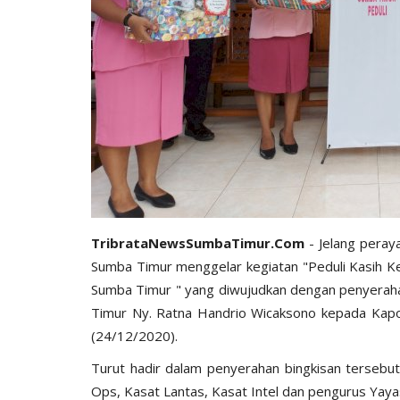
BERANDA
TribrataNewsSumbaTimur.Com
- Jelang peray
Sumba Timur menggelar kegiatan "Peduli Kasih K
Sumba Timur " yang diwujudkan dengan penyerah
Timur Ny. Ratna Handrio Wicaksono kepada Kapo
(24/12/2020).
Turut hadir dalam penyerahan bingkisan terseb
lahi, SH, MH :
Bergerak Cepat, Polsek Umalulu
Ops, Kasat Lantas, Kasat Intel dan pengurus Yay