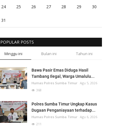
24
25
26
27
28
29
30
31
POPULAR POSTS
Minggu ini
Bulan ini
Tahun ini
Bawa Pasir Emas Diduga Hasil
Tambang Ilegal, Warga Umalulu...
Humas Polres Sumba Timur
Agu 5, 2026
368
Polres Sumba Timur Ungkap Kasus
Dugaan Penganiayaan terhadap...
Humas Polres Sumba Timur
Agu 6, 2026
211