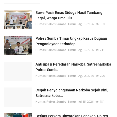
Bawa Pasir Emas Diduga Hasil Tambang
Ilegal, Warga Umalulu...
Humas Polres Sumba Timur
Agu 5, 2026
368
Polres Sumba Timur Ungkap Kasus Dugaan
Penganiayaan terhadap...
Humas Polres Sumba Timur
Agu 6, 2026
211
Antisipasi Peredaran Narkoba, Satresnarkoba
Polres Sumba...
Humas Polres Sumba Timur
Agu 2, 2026
206
Cegah Penyalahgunaan Narkoba Sejak Dini,
Satresnarkoba...
Humas Polres Sumba Timur
Jul 15, 2026
181
Berkas Perkara Dinyatakan Lengkap, Polres