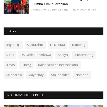
Sumba Timur Serahkan...
Humas Polres Sumba Timur
Agu 6, 2026
136
TAGS
Bagi Takjil
Silaturahmi
Lalu lintaa
Tumpeng
Miras
Dr. Gede Harimbawa
Aniaya
Musrenbang
Bimas
Sinergi
Balap sepeda internasional
Kolaborasi
Mayat bayi
Stakeholder
Narkoba
RECOMMENDED POSTS