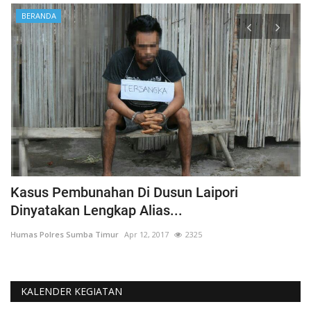
BERANDA
Kasus Pembunahan Di Dusun Laipori
I
Dinyatakan Lengkap Alias...
T
Humas Polres Sumba Timur
Apr 12, 2017
2325
Hu
KALENDER KEGIATAN