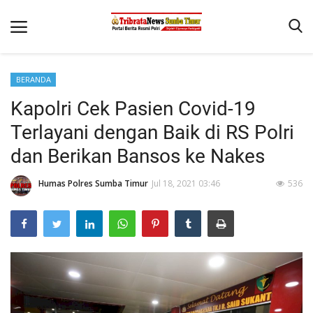
BERANDA
Beranda
Kapolri Cek Pasien Covid-19
Terms & Conditions
Terlayani dengan Baik di RS Polri
Reskrim
dan Berikan Bansos ke Nakes
Binkam
Humas Polres Sumba Timur
Jul 18, 2021 03:46
536
Giat Ops
Polisi Kita
Mitra Polisi
Lantas
Jurnal Kamtibmas