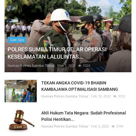
Giat Ops
POLRES SUMBA TIMUR GELAR OPERASI
KESELAMATAN LALULINTAS...
Humas Polres Sumba Timur
Mar 1, 2022
3526
TEKAN ANGKA COVID-19 BHABIN
KAMBAJAWA OPTIMALISASI SAMBANG
Humas Polres Sumba Timur
Feb 10, 2022
3312
Ahli Hukum Tata Negara: Sudah Profesional
Polisi Hentikan...
Humas Polres Sumba Timur
Feb 5, 2022
3741