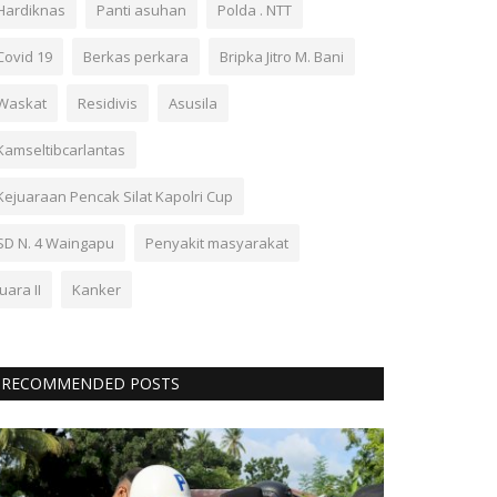
Hardiknas
Panti asuhan
Polda . NTT
Covid 19
Berkas perkara
Bripka Jitro M. Bani
Waskat
Residivis
Asusila
Kamseltibcarlantas
Kejuaraan Pencak Silat Kapolri Cup
SD N. 4 Waingapu
Penyakit masyarakat
Juara II
Kanker
RECOMMENDED POSTS