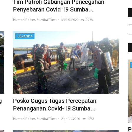
Tim Patroli Gabungan Pencegahan
Penyebaran Covid 19 Sumba...
Humas Polres Sumba Timur
Mei 5, 2020
1778
BERANDA
Polisi Kita
g
Posko Gugus Tugas Percepatan
Penanganan Covid-19 Sumba...
Humas Polres Sumba Timur
Apr 24, 2020
1753
ung
Jelang Hut Polwan Ke 68, Kapolres
P