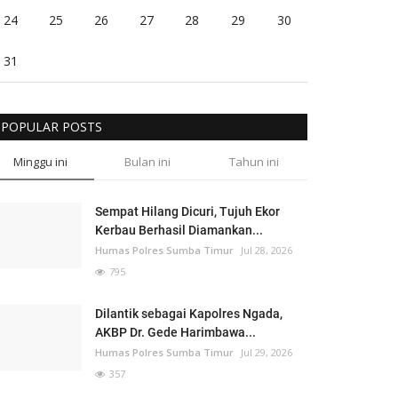
24
25
26
27
28
29
30
31
POPULAR POSTS
Minggu ini
Bulan ini
Tahun ini
Sempat Hilang Dicuri, Tujuh Ekor
Kerbau Berhasil Diamankan...
Humas Polres Sumba Timur
Jul 28, 2026
795
Dilantik sebagai Kapolres Ngada,
AKBP Dr. Gede Harimbawa...
Humas Polres Sumba Timur
Jul 29, 2026
357