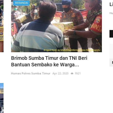
BERANDA
Sumba Timur Beri Arahan...
L
Humas Polres Sumba Timur
Agu 23, 2016
2028
Hu
Brimob Sumba Timur dan TNI Beri
Bantuan Sembako ke Warga...
Humas Polres Sumba Timur
Apr 22, 2020
1921