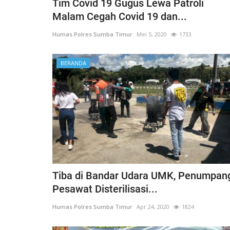
Tim Covid 19 Gugus Lewa Patroli
Malam Cegah Covid 19 dan...
Humas Polres Sumba Timur
Mei 5, 2020
1733
BERANDA
BERANDA
Tiba di Bandar Udara UMK, Penumpan
Pesawat Disterilisasi...
Humas Polres Sumba Timur
Apr 24, 2020
1824
bu Personel
Polres Sumba Timur Terus Duk