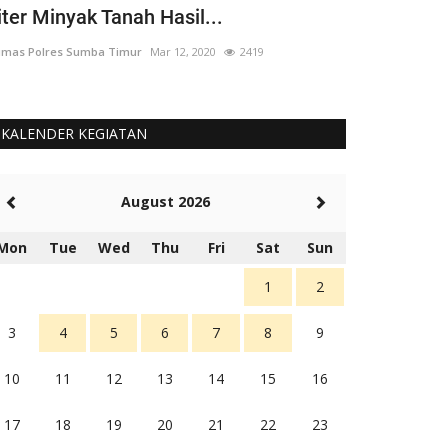
iter Minyak Tanah Hasil...
yang 'Berput
mas Polres Sumba Timur
Mar 12, 2020
2419
Humas Polres Su
KALENDER KEGIATAN
August 2026
Mon
Tue
Wed
Thu
Fri
Sat
Sun
1
2
3
4
5
6
7
8
9
10
11
12
13
14
15
16
17
18
19
20
21
22
23