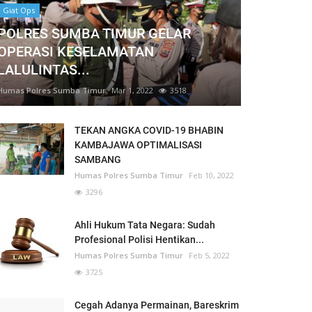
Giat Ops
POLRES SUMBA TIMUR GELAR
OPERASI KESELAMATAN
LALULINTAS...
Humas Polres Sumba Timur
Mar 1, 2022
3518
TEKAN ANGKA COVID-19 BHABIN
KAMBAJAWA OPTIMALISASI
SAMBANG
Humas Polres Sumba Timur
Feb 10, 2022
3296
Ahli Hukum Tata Negara: Sudah
Profesional Polisi Hentikan...
Humas Polres Sumba Timur
Feb 5, 2022
3725
Cegah Adanya Permainan, Bareskrim