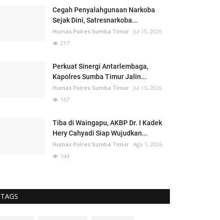
Cegah Penyalahgunaan Narkoba
Sejak Dini, Satresnarkoba...
Humas Polres Sumba Timur
Jul 15, 2026
217
Perkuat Sinergi Antarlembaga,
Kapolres Sumba Timur Jalin...
Humas Polres Sumba Timur
Jul 15, 2026
167
Tiba di Waingapu, AKBP Dr. I Kadek
Hery Cahyadi Siap Wujudkan...
Humas Polres Sumba Timur
Agu 1, 2026
144
TAGS