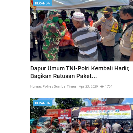
BERANDA
ay...
Ketahanan Pangan Melalui...
, 2025
527
Humas Polres Sumba Timur
Jan 16, 2025
793
Dapur Umum TNI-Polri Kembali Hadir,
Bagikan Ratusan Paket...
Humas Polres Sumba Timur
Apr 23, 2020
1704
BERANDA