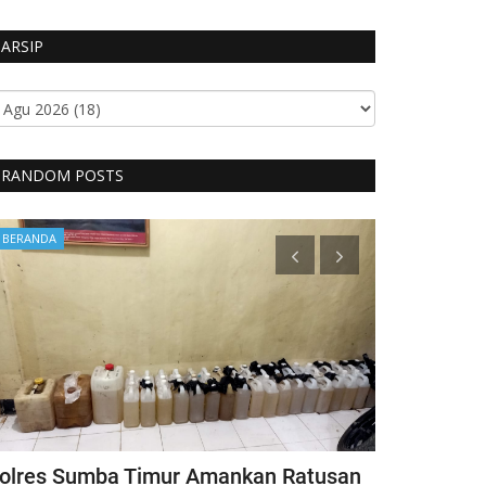
ARSIP
RANDOM POSTS
BERANDA
Headlines
olres Sumba Timur Amankan Ratusan
Kapolri Ber