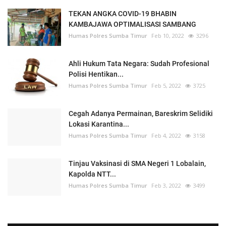
TEKAN ANGKA COVID-19 BHABIN
KAMBAJAWA OPTIMALISASI SAMBANG
Humas Polres Sumba Timur
Feb 10, 2022
3296
Ahli Hukum Tata Negara: Sudah Profesional
Polisi Hentikan...
Humas Polres Sumba Timur
Feb 5, 2022
3725
Cegah Adanya Permainan, Bareskrim Selidiki
Lokasi Karantina...
Humas Polres Sumba Timur
Feb 4, 2022
3158
Tinjau Vaksinasi di SMA Negeri 1 Lobalain,
Kapolda NTT...
Humas Polres Sumba Timur
Feb 3, 2022
3499