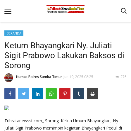
BERANDA
Beranda
Ketum Bhayangkari Ny. Juliati
Terms & Conditions
Sigit Prabowo Lakukan Baksos di
Reskrim
Sorong
Binkam
Humas Polres Sumba Timur
Jun 19, 2025 08:25
275
Giat Ops
Polisi Kita
Mitra Polisi
Lantas
Tribratanewsst.com_ Sorong. Ketua Umum Bhayangkari, Ny.
Jurnal Kamtibmas
Juliati Sigit Prabowo memimpin kegiatan Bhayangkari Peduli di