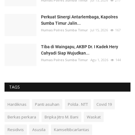
Humas Polres Sumba Timur
Jul 15, 2026
217
Perkuat Sinergi Antarlembaga, Kapolres
Sumba Timur Jalin...
Humas Polres Sumba Timur
Jul 15, 2026
167
Tiba di Waingapu, AKBP Dr. I Kadek Hery
Cahyadi Siap Wujudkan...
Humas Polres Sumba Timur
Agu 1, 2026
144
TAGS
Hardiknas
Panti asuhan
Polda . NTT
Covid 19
Berkas perkara
Bripka Jitro M. Bani
Waskat
Residivis
Asusila
Kamseltibcarlantas