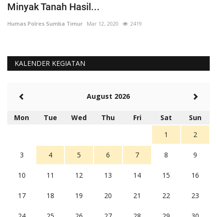
Minyak Tanah Hasil...
'
Humas Polres Sumba Timur
Mar 12, 2020
2419
Hu
KALENDER KEGIATAN
August 2026
Mon
Tue
Wed
Thu
Fri
Sat
Sun
1
2
3
4
5
6
7
8
9
10
11
12
13
14
15
16
17
18
19
20
21
22
23
24
25
26
27
28
29
30