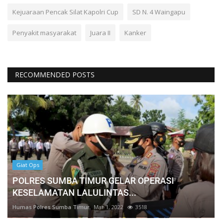
Kejuaraan Pencak Silat Kapolri Cup
SD N. 4 Waingapu
Penyakit masyarakat
Juara II
Kanker
RECOMMENDED POSTS
Giat Ops
POLRES SUMBA TIMUR GELAR OPERASI
KESELAMATAN LALULINTAS...
Humas Polres Sumba Timur
Mar 1, 2022
3518