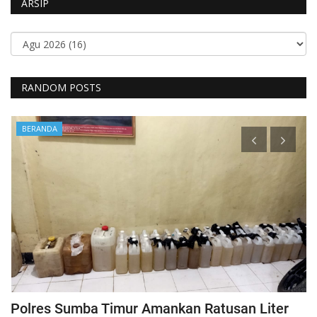
ARSIP
RANDOM POSTS
BERANDA
Polres Sumba Timur Amankan Ratusan Liter
K