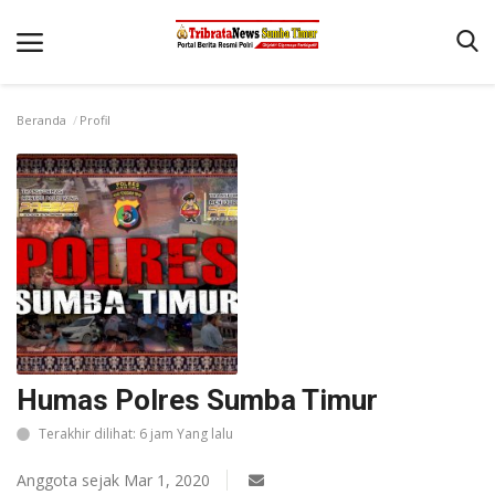
Beranda
Profil
Beranda
Terms & Conditions
Reskrim
Binkam
Giat Ops
Polisi Kita
Humas Polres Sumba Timur
Mitra Polisi
Terakhir dilihat: 6 jam Yang lalu
Lantas
Jurnal Kamtibmas
Anggota sejak Mar 1, 2020