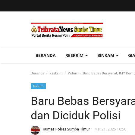
BERANDA
RESKRIM
BINKAM
GI
Beranda
Reskrim
Pidum
Baru Bebas Bersyarat, IMY Kembal
Pidum
Baru Bebas Bersyara
dan Diciduk Polisi
Humas Polres Sumba Timur
Mei 21, 2025 10:50