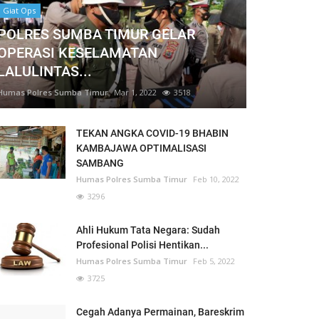
Giat Ops
POLRES SUMBA TIMUR GELAR
OPERASI KESELAMATAN
LALULINTAS...
Humas Polres Sumba Timur
Mar 1, 2022
3518
TEKAN ANGKA COVID-19 BHABIN
KAMBAJAWA OPTIMALISASI
SAMBANG
Humas Polres Sumba Timur
Feb 10, 2022
3296
Ahli Hukum Tata Negara: Sudah
Profesional Polisi Hentikan...
Humas Polres Sumba Timur
Feb 5, 2022
3725
Cegah Adanya Permainan, Bareskrim