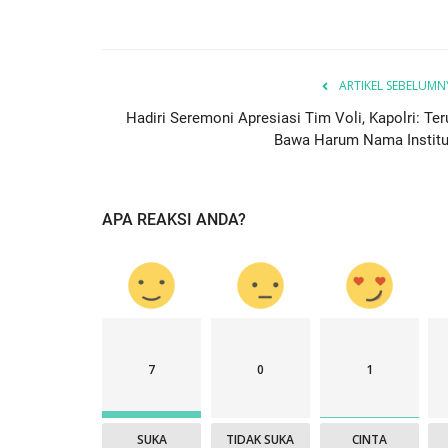
ay...
Ketahanan Pangan Melalui...
, 2025
527
Humas Polres Sumba Timur
Jan 16, 2025
793
ARTIKEL SEBELUMN
Hadiri Seremoni Apresiasi Tim Voli, Kapolri: Ter
Bawa Harum Nama Institu
APA REAKSI ANDA?
7
0
1
SUKA
TIDAK SUKA
CINTA