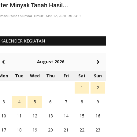
iter Minyak Tanah Hasil...
yang 'Berput
mas Polres Sumba Timur
Mar 12, 2020
2419
Humas Polres Su
KALENDER KEGIATAN
August 2026
Mon
Tue
Wed
Thu
Fri
Sat
Sun
1
2
3
4
5
6
7
8
9
10
11
12
13
14
15
16
17
18
19
20
21
22
23