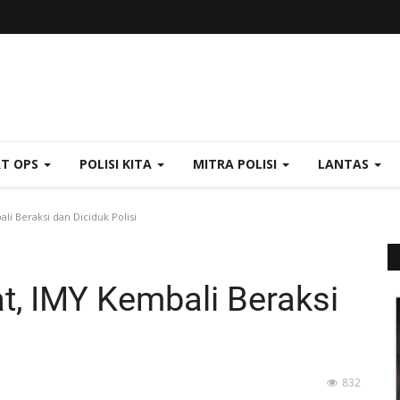
AT OPS
POLISI KITA
MITRA POLISI
LANTAS
i Beraksi dan Diciduk Polisi
t, IMY Kembali Beraksi
832