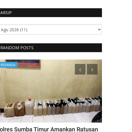
ARSIP
RANDOM POSTS
BERANDA
Headlines
olres Sumba Timur Amankan Ratusan
Kapolri Ber