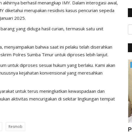
im akhirnya berhasil menangkap IMY. Dalam interogasi awal,
Y diketahui merupakan residivis kasus pencurian sepeda
Januari 2025.
arang yang diduga hasil curian, termasuk satu unit
 menyampaikan bahwa saat ini pelaku telah diserahkan
krim Polres Sumba Timur untuk diproses lebih lanjut.
dum untuk diproses sesuai hukum yang berlaku. Kami akan
Polisi Kita
hususnya kejahatan konvensional yang meresahkan
arakat untuk terus meningkatkan kewaspadaan dan
kan aktivitas mencurigakan di sekitar lingkungan tempat
Resmob
ung
Jelang Hut Polwan Ke 68, Kapolres
P