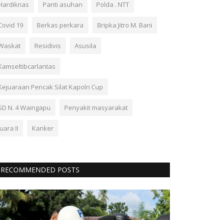
Hardiknas
Panti asuhan
Polda . NTT
Covid 19
Berkas perkara
Bripka Jitro M. Bani
Waskat
Residivis
Asusila
Kamseltibcarlantas
Kejuaraan Pencak Silat Kapolri Cup
SD N. 4 Waingapu
Penyakit masyarakat
Juara II
Kanker
RECOMMENDED POSTS