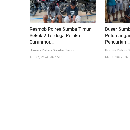
Resmob Polres Sumba Timur
Buser Sumb
Bekuk 2 Terduga Pelaku
Petualangan
Curanmor...
Pencurian...
Humas Polres Sumba Timur
Humas Polres 
Apr 26, 2024
1626
Mar 8, 2022