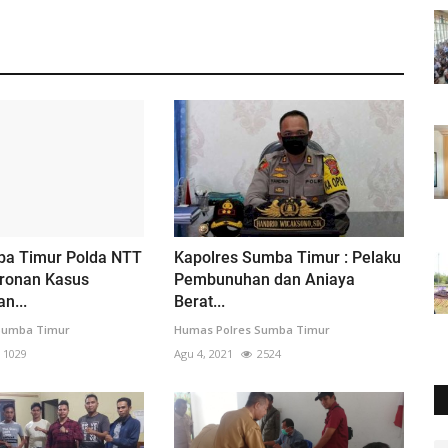
ba Timur Polda NTT
Kapolres Sumba Timur : Pelaku
ronan Kasus
Pembunuhan dan Aniaya
n...
Berat...
Sumba Timur
Humas Polres Sumba Timur
1029
Agu 4, 2021
2524