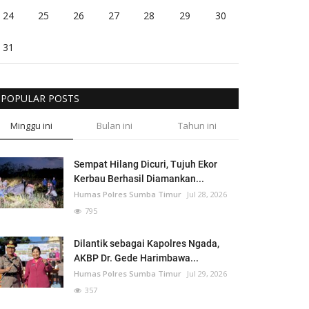
24
25
26
27
28
29
30
31
POPULAR POSTS
Minggu ini
Bulan ini
Tahun ini
Sempat Hilang Dicuri, Tujuh Ekor
Kerbau Berhasil Diamankan...
Humas Polres Sumba Timur
Jul 28, 2026
795
Dilantik sebagai Kapolres Ngada,
AKBP Dr. Gede Harimbawa...
Humas Polres Sumba Timur
Jul 29, 2026
357