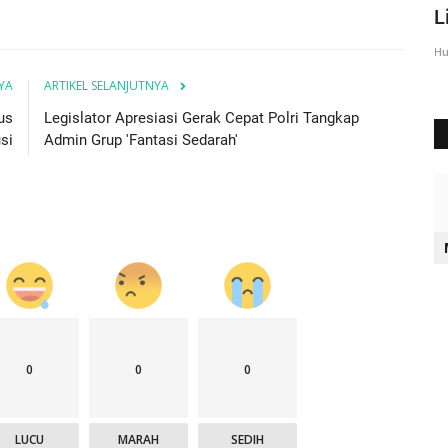
Sumba Timur Beri Arahan...
L
Humas Polres Sumba Timur
Agu 23, 2016
2028
Hu
YA
ARTIKEL SELANJUTNYA
us
Legislator Apresiasi Gerak Cepat Polri Tangkap
si
Admin Grup 'Fantasi Sedarah'
0
0
0
LUCU
MARAH
SEDIH