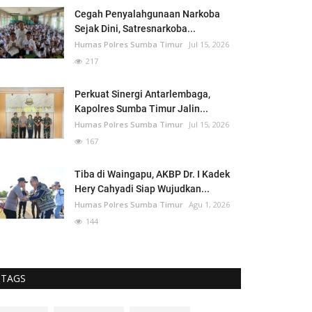
Cegah Penyalahgunaan Narkoba
Sejak Dini, Satresnarkoba...
Humas Polres Sumba Timur
Jul 15, 2026
217
Perkuat Sinergi Antarlembaga,
Kapolres Sumba Timur Jalin...
Humas Polres Sumba Timur
Jul 15, 2026
167
Tiba di Waingapu, AKBP Dr. I Kadek
Hery Cahyadi Siap Wujudkan...
Humas Polres Sumba Timur
Agu 1, 2026
144
TAGS