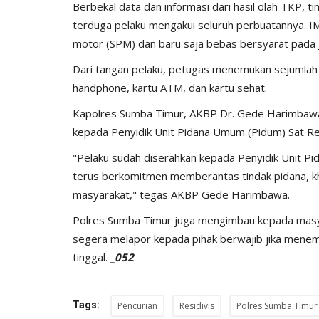
Berbekal data dan informasi dari hasil olah TKP, t
terduga pelaku mengakui seluruh perbuatannya. IM
motor (SPM) dan baru saja bebas bersyarat pada 
Dari tangan pelaku, petugas menemukan sejumlah b
handphone, kartu ATM, dan kartu sehat.
Kapolres Sumba Timur, AKBP Dr. Gede Harimbawa,
kepada Penyidik Unit Pidana Umum (Pidum) Sat Res
"Pelaku sudah diserahkan kepada Penyidik Unit Pi
BERANDA
terus berkomitmen memberantas tindak pidana, k
masyarakat," tegas AKBP Gede Harimbawa.
Polres Sumba Timur juga mengimbau kepada masy
segera melapor kepada pihak berwajib jika menemu
tinggal.
_052
Tags:
Pencurian
Residivis
Polres Sumba Timur
bu Personel
Polres Sumba Timur Terus Duk