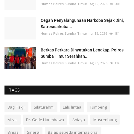
Humas Polres Sumba Timur
Agu 2, 2026
206
Cegah Penyalahgunaan Narkoba Sejak Dini,
Satresnarkoba...
Humas Polres Sumba Timur
Jul 15, 2026
181
Berkas Perkara Dinyatakan Lengkap, Polres
Sumba Timur Serahkan...
Humas Polres Sumba Timur
Agu 6, 2026
136
TAGS
Bagi Takjil
Silaturahmi
Lalu lintaa
Tumpeng
Miras
Dr. Gede Harimbawa
Aniaya
Musrenbang
Bimas
Sinergi
Balap sepeda internasional