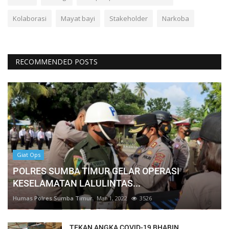
Kolaborasi
Mayat bayi
Stakeholder
Narkoba
RECOMMENDED POSTS
Giat Ops
POLRES SUMBA TIMUR GELAR OPERASI
KESELAMATAN LALULINTAS...
Humas Polres Sumba Timur
Mar 1, 2022
3526
TEKAN ANGKA COVID-19 BHABIN