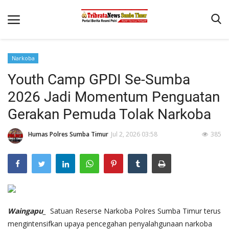
Narkoba
Beranda
Youth Camp GPDI Se-Sumba
Terms & Conditions
2026 Jadi Momentum Penguatan
Reskrim
Gerakan Pemuda Tolak Narkoba
Binkam
Humas Polres Sumba Timur
Jul 2, 2026 03:58
385
Giat Ops
Polisi Kita
Mitra Polisi
Lantas
Waingapu_
Satuan Reserse Narkoba Polres Sumba Timur terus
Jurnal Kamtibmas
mengintensifkan upaya pencegahan penyalahgunaan narkoba