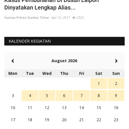
Dinyatakan Lengkap Alias...
T
Humas Polres Sumba Timur
Apr 12, 2017
2325
Hu
KALENDER KEGIATAN
August 2026
Mon
Tue
Wed
Thu
Fri
Sat
Sun
1
2
3
4
5
6
7
8
9
10
11
12
13
14
15
16
17
18
19
20
21
22
23