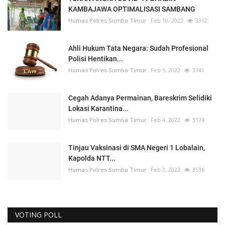
KAMBAJAWA OPTIMALISASI SAMBANG
Humas Polres Sumba Timur
Feb 10, 2022
3312
Ahli Hukum Tata Negara: Sudah Profesional
Polisi Hentikan...
Humas Polres Sumba Timur
Feb 5, 2022
3741
Cegah Adanya Permainan, Bareskrim Selidiki
Lokasi Karantina...
Humas Polres Sumba Timur
Feb 4, 2022
3174
Tinjau Vaksinasi di SMA Negeri 1 Lobalain,
Kapolda NTT...
Humas Polres Sumba Timur
Feb 3, 2022
3516
VOTING POLL