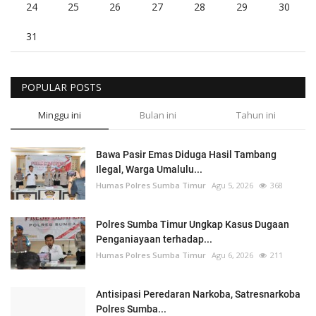
24
25
26
27
28
29
30
31
POPULAR POSTS
Minggu ini
Bulan ini
Tahun ini
Bawa Pasir Emas Diduga Hasil Tambang
Ilegal, Warga Umalulu...
Humas Polres Sumba Timur
Agu 5, 2026
368
Polres Sumba Timur Ungkap Kasus Dugaan
Penganiayaan terhadap...
Humas Polres Sumba Timur
Agu 6, 2026
211
Antisipasi Peredaran Narkoba, Satresnarkoba
Polres Sumba...