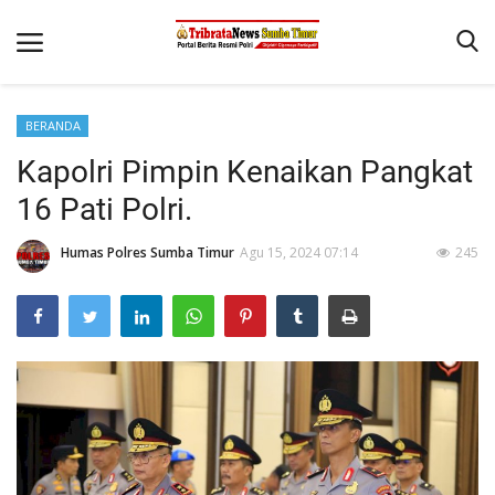
BERANDA
Beranda
Kapolri Pimpin Kenaikan Pangkat
Terms & Conditions
16 Pati Polri.
Reskrim
Humas Polres Sumba Timur
Agu 15, 2024 07:14
245
Binkam
Giat Ops
Polisi Kita
Mitra Polisi
Lantas
Jurnal Kamtibmas