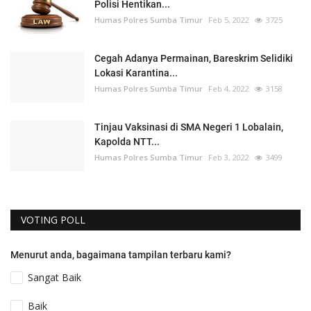
Polisi Hentikan...
Humas Polres Sumba Timur
Feb 5, 2022
3725
Cegah Adanya Permainan, Bareskrim Selidiki
Lokasi Karantina...
Humas Polres Sumba Timur
Feb 4, 2022
3158
Tinjau Vaksinasi di SMA Negeri 1 Lobalain,
Kapolda NTT...
Humas Polres Sumba Timur
Feb 3, 2022
3499
VOTING POLL
Menurut anda, bagaimana tampilan terbaru kami?
Sangat Baik
Baik