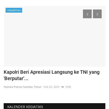
Headlines
Kapolri Beri Apresiasi Langsung ke TNI yang
K
'Berputar'...
b
Humas Polres Sumba Timur
Feb 22, 2023
1050
Hu
KALENDER KEGIATAN