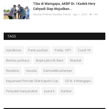
Tiba di Waingapu, AKBP Dr. I Kadek Hery
Cahyadi Siap Wujudkan...
Humas Polres Sumba Timur
Agu 1, 2026
144
TAGS
Hardiknas
Panti asuhan
Polda . NTT
Covid 19
Berkas perkara
Bripka Jitro M. Bani
Waskat
Residivis
Asusila
Kamseltibcarlantas
Kejuaraan Pencak Silat Kapolri Cup
SD N. 4 Waingapu
Penyakit masyarakat
Juara II
Kanker