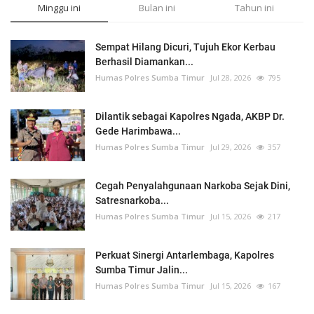
Minggu ini
Bulan ini
Tahun ini
Sempat Hilang Dicuri, Tujuh Ekor Kerbau
Berhasil Diamankan...
Humas Polres Sumba Timur
Jul 28, 2026
795
Dilantik sebagai Kapolres Ngada, AKBP Dr.
Gede Harimbawa...
Humas Polres Sumba Timur
Jul 29, 2026
357
Cegah Penyalahgunaan Narkoba Sejak Dini,
Satresnarkoba...
Humas Polres Sumba Timur
Jul 15, 2026
217
Perkuat Sinergi Antarlembaga, Kapolres
Sumba Timur Jalin...
Humas Polres Sumba Timur
Jul 15, 2026
167