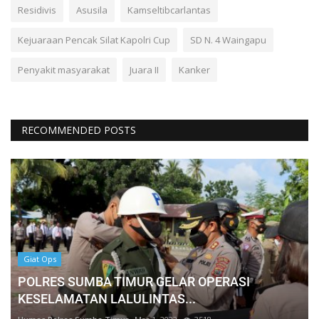
Residivis
Asusila
Kamseltibcarlantas
Kejuaraan Pencak Silat Kapolri Cup
SD N. 4 Waingapu
Penyakit masyarakat
Juara II
Kanker
RECOMMENDED POSTS
Giat Ops
POLRES SUMBA TIMUR GELAR OPERASI
KESELAMATAN LALULINTAS...