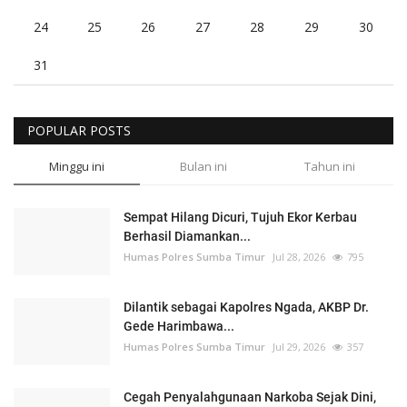
24
25
26
27
28
29
30
31
POPULAR POSTS
Minggu ini
Bulan ini
Tahun ini
Sempat Hilang Dicuri, Tujuh Ekor Kerbau
Berhasil Diamankan...
Humas Polres Sumba Timur
Jul 28, 2026
795
Dilantik sebagai Kapolres Ngada, AKBP Dr.
Gede Harimbawa...
Humas Polres Sumba Timur
Jul 29, 2026
357
Cegah Penyalahgunaan Narkoba Sejak Dini,