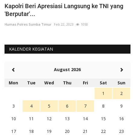
Kapolri Beri Apresiasi Langsung ke TNI yang
K
'Berputar'...
b
Humas Polres Sumba Timur
Feb 22, 2023
1050
Hu
KALENDER KEGIATAN
August 2026
Mon
Tue
Wed
Thu
Fri
Sat
Sun
1
2
3
4
5
6
7
8
9
10
11
12
13
14
15
16
17
18
19
20
21
22
23