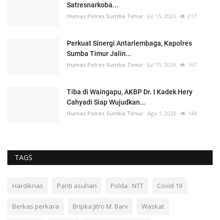
Satresnarkoba...
Humas Polres Sumba Timur
Jul 15, 2026
217
Perkuat Sinergi Antarlembaga, Kapolres
Sumba Timur Jalin...
Humas Polres Sumba Timur
Jul 15, 2026
167
Tiba di Waingapu, AKBP Dr. I Kadek Hery
Cahyadi Siap Wujudkan...
Humas Polres Sumba Timur
Agu 1, 2026
144
TAGS
Hardiknas
Panti asuhan
Polda . NTT
Covid 19
Berkas perkara
Bripka Jitro M. Bani
Waskat