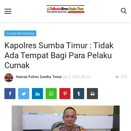
Jurnal Kamtibmas
Beranda
Kapolres Sumba Timur : Tidak
Terms & Conditions
Ada Tempat Bagi Para Pelaku
Reskrim
Curnak
Binkam
Humas Polres Sumba Timur
Jul 3, 2021 05:24
270
Giat Ops
Polisi Kita
Mitra Polisi
Lantas
Jurnal Kamtibmas