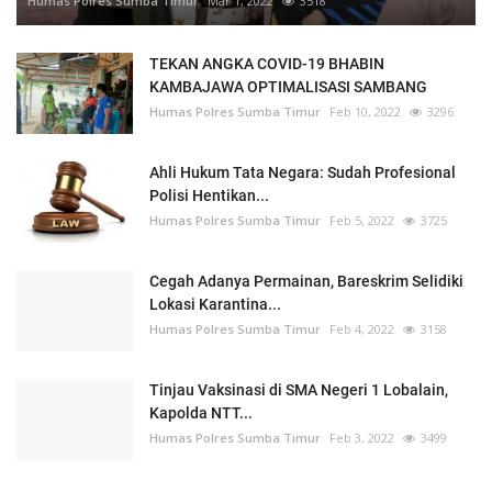
Humas Polres Sumba Timur
Mar 1, 2022
3518
TEKAN ANGKA COVID-19 BHABIN
KAMBAJAWA OPTIMALISASI SAMBANG
Humas Polres Sumba Timur
Feb 10, 2022
3296
Ahli Hukum Tata Negara: Sudah Profesional
Polisi Hentikan...
Humas Polres Sumba Timur
Feb 5, 2022
3725
Cegah Adanya Permainan, Bareskrim Selidiki
Lokasi Karantina...
Humas Polres Sumba Timur
Feb 4, 2022
3158
Tinjau Vaksinasi di SMA Negeri 1 Lobalain,
Kapolda NTT...
Humas Polres Sumba Timur
Feb 3, 2022
3499