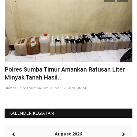
Polres Sumba Timur Amankan Ratusan Liter
K
Minyak Tanah Hasil...
'
Humas Polres Sumba Timur
Mar 12, 2020
2419
Hu
KALENDER KEGIATAN
August 2026