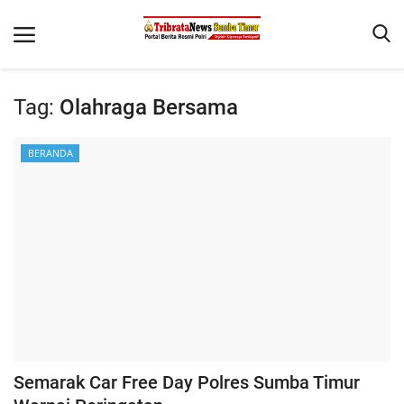
Tag:
Olahraga Bersama
Beranda
BERANDA
Terms & Conditions
Reskrim
Binkam
Giat Ops
Polisi Kita
Mitra Polisi
Lantas
Semarak Car Free Day Polres Sumba Timur
Jurnal Kamtibmas