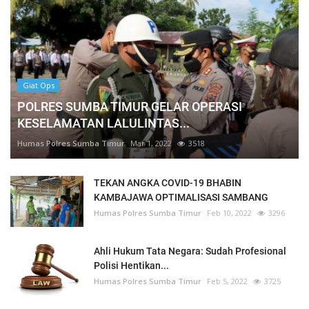
Giat Ops
POLRES SUMBA TIMUR GELAR OPERASI
KESELAMATAN LALULINTAS...
Humas Polres Sumba Timur
Mar 1, 2022
3518
TEKAN ANGKA COVID-19 BHABIN
KAMBAJAWA OPTIMALISASI SAMBANG
Humas Polres Sumba Timur
Feb 10, 2022
3296
Ahli Hukum Tata Negara: Sudah Profesional
Polisi Hentikan...
Humas Polres Sumba Timur
Feb 5, 2022
3725