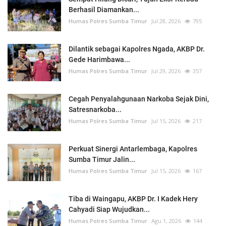
Berhasil Diamankan...
Humas Polres Sumba Timur
Jul 28, 2026
795
Dilantik sebagai Kapolres Ngada, AKBP Dr.
Gede Harimbawa...
Humas Polres Sumba Timur
Jul 29, 2026
357
Cegah Penyalahgunaan Narkoba Sejak Dini,
Satresnarkoba...
Humas Polres Sumba Timur
Jul 15, 2026
217
Perkuat Sinergi Antarlembaga, Kapolres
Sumba Timur Jalin...
Humas Polres Sumba Timur
Jul 15, 2026
167
Tiba di Waingapu, AKBP Dr. I Kadek Hery
Cahyadi Siap Wujudkan...
Humas Polres Sumba Timur
Agu 1, 2026
144