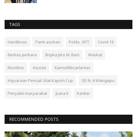
TAGS
Hardiknas
Panti asuhan
Polda . NTT
Covid 19
Berkas perkara
Bripka Jitro M. Bani
Waskat
Residivis
Asusila
Kamseltibcarlantas
Kejuaraan Pencak Silat Kapolri Cup
SD N. 4 Waingapu
Penyakit masyarakat
Juara II
Kanker
RECOMMENDED POSTS