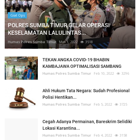
Giat Ops
POLRES SUMBA TIMUR GELAR OPERASI
KESELAMATAN LALULINTAS...
Humas Polres Sumba Timur
Mar 1, 2022
3518
TEKAN ANGKA COVID-19 BHABIN
KAMBAJAWA OPTIMALISASI SAMBANG
Humas Polres Sumba Timur
Feb 10, 2022
3296
Ahli Hukum Tata Negara: Sudah Profesional
Polisi Hentikan...
Humas Polres Sumba Timur
Feb 5, 2022
3725
Cegah Adanya Permainan, Bareskrim Selidiki
Lokasi Karantina...
Humas Polres Sumba Timur
Feb 4, 2022
3158