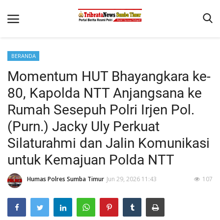
BERANDA
Beranda
Momentum HUT Bhayangkara ke-
Terms & Conditions
80, Kapolda NTT Anjangsana ke
Reskrim
Rumah Sesepuh Polri Irjen Pol.
(Purn.) Jacky Uly Perkuat
Binkam
Silaturahmi dan Jalin Komunikasi
Giat Ops
untuk Kemajuan Polda NTT
Polisi Kita
Mitra Polisi
Humas Polres Sumba Timur
Jun 29, 2026 11:43
107
Lantas
Jurnal Kamtibmas