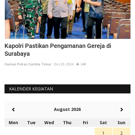
g
Kapolri Pastikan Pengamanan Gereja di
S
Surabaya
Hu
Humas Polres Sumba Timur
Des 20, 2024
648
KALENDER KEGIATAN
August 2026
Mon
Tue
Wed
Thu
Fri
Sat
Sun
1
2