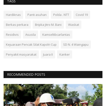
TAGS
Hardiknas
Panti asuhan
Polda . NTT
Covid 19
Berkas perkara
Bripka Jitro M. Bani
Waskat
Residivis
Asusila
Kamseltibcarlantas
Kejuaraan Pencak Silat Kapolri Cup
SD N. 4 Waingapu
Penyakit masyarakat
Juara II
Kanker
RECOMMENDED POSTS