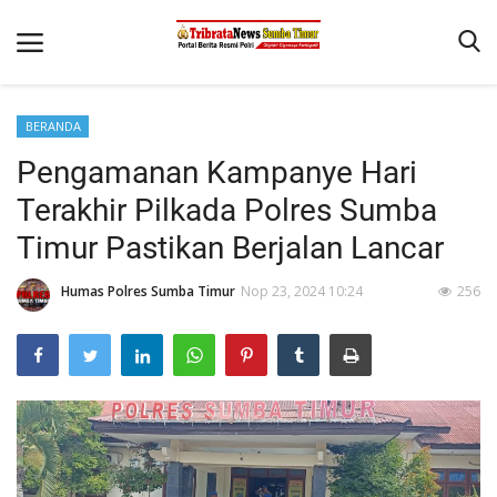
BERANDA
Beranda
Pengamanan Kampanye Hari
Terms & Conditions
Terakhir Pilkada Polres Sumba
Reskrim
Timur Pastikan Berjalan Lancar
Binkam
Humas Polres Sumba Timur
Nop 23, 2024 10:24
256
Giat Ops
Polisi Kita
Mitra Polisi
Lantas
Jurnal Kamtibmas