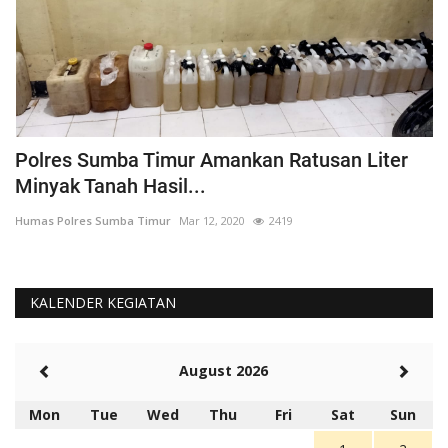
Polres Sumba Timur Amankan Ratusan Liter
K
Minyak Tanah Hasil...
'
Humas Polres Sumba Timur
Mar 12, 2020
2419
Hu
KALENDER KEGIATAN
August 2026
Mon
Tue
Wed
Thu
Fri
Sat
Sun