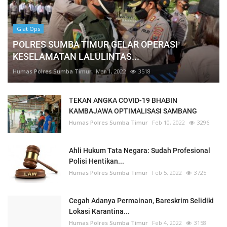
Giat Ops
POLRES SUMBA TIMUR GELAR OPERASI
KESELAMATAN LALULINTAS...
Humas Polres Sumba Timur
Mar 1, 2022
3518
TEKAN ANGKA COVID-19 BHABIN
KAMBAJAWA OPTIMALISASI SAMBANG
Humas Polres Sumba Timur
Feb 10, 2022
3296
Ahli Hukum Tata Negara: Sudah Profesional
Polisi Hentikan...
Humas Polres Sumba Timur
Feb 5, 2022
3725
Cegah Adanya Permainan, Bareskrim Selidiki
Lokasi Karantina...
Humas Polres Sumba Timur
Feb 4, 2022
3158