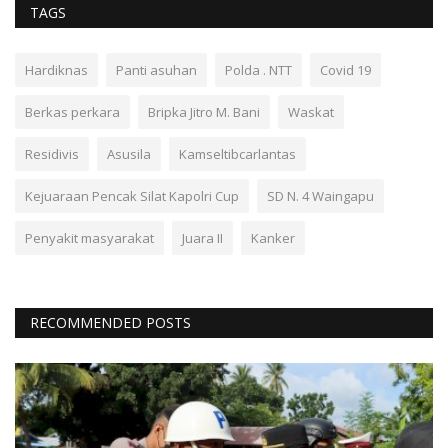
TAGS
Hardiknas
Panti asuhan
Polda . NTT
Covid 19
Berkas perkara
Bripka Jitro M. Bani
Waskat
Residivis
Asusila
Kamseltibcarlantas
Kejuaraan Pencak Silat Kapolri Cup
SD N. 4 Waingapu
Penyakit masyarakat
Juara II
Kanker
RECOMMENDED POSTS