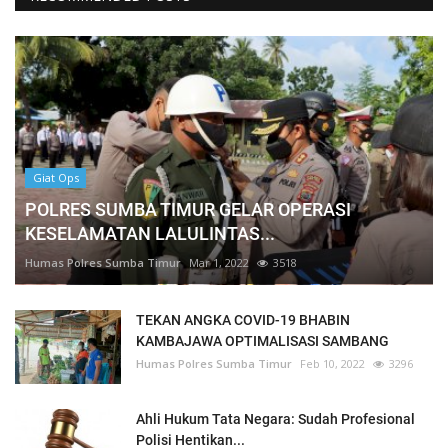
Giat Ops
POLRES SUMBA TIMUR GELAR OPERASI
KESELAMATAN LALULINTAS...
Humas Polres Sumba Timur
Mar 1, 2022
3518
TEKAN ANGKA COVID-19 BHABIN
KAMBAJAWA OPTIMALISASI SAMBANG
Humas Polres Sumba Timur
Feb 10, 2022
3296
Ahli Hukum Tata Negara: Sudah Profesional
Polisi Hentikan...