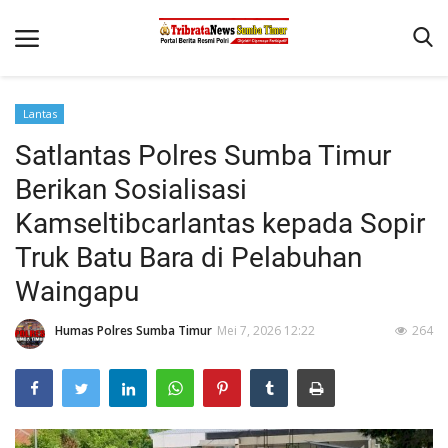
Lantas
Beranda
Satlantas Polres Sumba Timur
Terms & Conditions
Berikan Sosialisasi
Reskrim
Kamseltibcarlantas kepada Sopir
Truk Batu Bara di Pelabuhan
Binkam
Waingapu
Giat Ops
Polisi Kita
Humas Polres Sumba Timur
Mei 7, 2026 12:22
264
Mitra Polisi
Lantas
Jurnal Kamtibmas