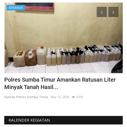
BERANDA
Polres Sumba Timur Amankan Ratusan Liter
K
Minyak Tanah Hasil...
'
Humas Polres Sumba Timur
Mar 12, 2020
2419
Hu
KALENDER KEGIATAN