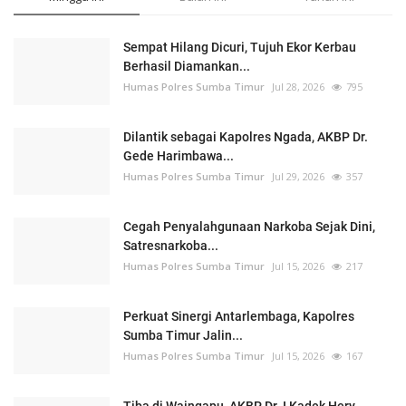
Sempat Hilang Dicuri, Tujuh Ekor Kerbau
Berhasil Diamankan...
Humas Polres Sumba Timur
Jul 28, 2026
795
Dilantik sebagai Kapolres Ngada, AKBP Dr.
Gede Harimbawa...
Humas Polres Sumba Timur
Jul 29, 2026
357
Cegah Penyalahgunaan Narkoba Sejak Dini,
Satresnarkoba...
Humas Polres Sumba Timur
Jul 15, 2026
217
Perkuat Sinergi Antarlembaga, Kapolres
Sumba Timur Jalin...
Humas Polres Sumba Timur
Jul 15, 2026
167
Tiba di Waingapu, AKBP Dr. I Kadek Hery