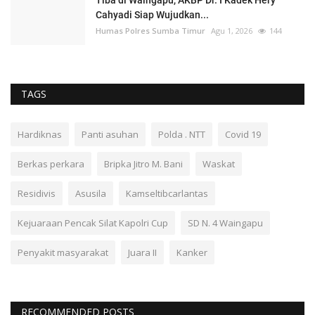
Cahyadi Siap Wujudkan...
Humas Polres Sumba Timur
Agu 1, 2026
144
TAGS
Hardiknas
Panti asuhan
Polda . NTT
Covid 19
Berkas perkara
Bripka Jitro M. Bani
Waskat
Residivis
Asusila
Kamseltibcarlantas
Kejuaraan Pencak Silat Kapolri Cup
SD N. 4 Waingapu
Penyakit masyarakat
Juara II
Kanker
RECOMMENDED POSTS