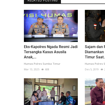
RELATED POSTING
Eks-Kapolres Ngada Resmi Jadi
Sajam dan
Tersangka Kasus Asusila
Diamankan 
Anak,...
Timur Saat..
Humas Polres Sumba Timur
Humas Polres 
Mar 13, 2025
608
Des 5, 2019