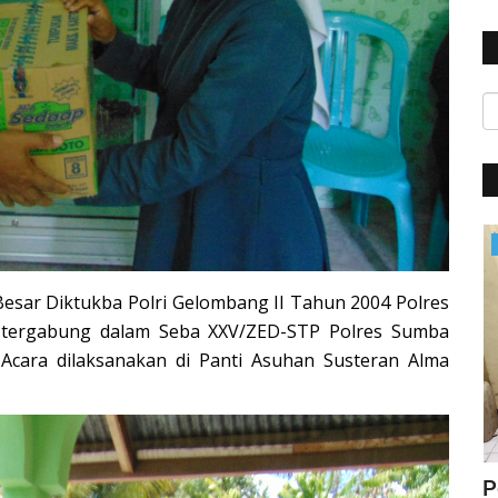
Polisi Kita
Besar Diktukba Polri Gelombang II Tahun 2004 Polres
tergabung dalam Seba XXV/ZED-STP Polres Sumba
 Acara dilaksanakan di Panti Asuhan Susteran Alma
ung
Jelang Hut Polwan Ke 68, Kapolres
P