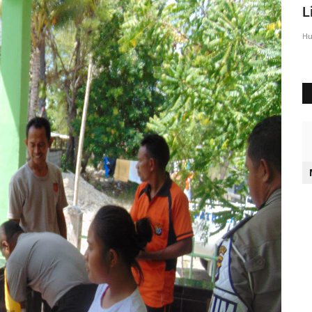
Sumba Timur Beri Arahan...
L
Humas Polres Sumba Timur
Agu 23, 2016
2028
Hu