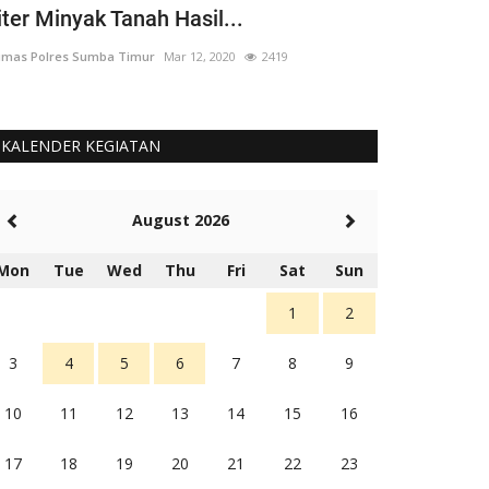
iter Minyak Tanah Hasil...
yang 'Berput
mas Polres Sumba Timur
Mar 12, 2020
2419
Humas Polres Su
KALENDER KEGIATAN
August 2026
Mon
Tue
Wed
Thu
Fri
Sat
Sun
1
2
3
4
5
6
7
8
9
10
11
12
13
14
15
16
17
18
19
20
21
22
23