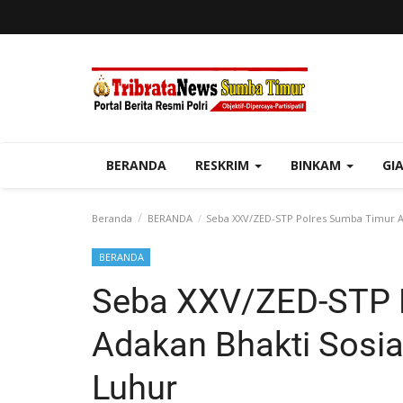
BERANDA
RESKRIM
BINKAM
GI
Beranda
BERANDA
Seba XXV/ZED-STP Polres Sumba Timur Ada
BERANDA
Seba XXV/ZED-STP 
Adakan Bhakti Sosia
Luhur