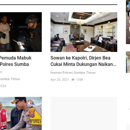
 Pemuda Mabuk
Sowan ke Kapolri, Dirjen Bea
Polres Sumba
Cukai Minta Dukungan Naikan...
.
Humas Polres Sumba Timur
Sumba Timur
Apr 20, 2021
1368
2334