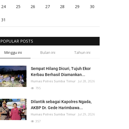
24
25
26
27
28
29
30
31
POPULAR POSTS
Minggu ini
Bulan ini
Tahun ini
Sempat Hilang Dicuri, Tujuh Ekor
Kerbau Berhasil Diamankan...
Humas Polres Sumba Timur
Jul 28, 2026
795
Dilantik sebagai Kapolres Ngada,
AKBP Dr. Gede Harimbawa...
Humas Polres Sumba Timur
Jul 29, 2026
357