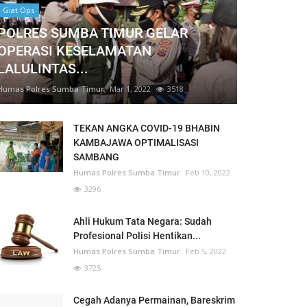
Giat Ops
POLRES SUMBA TIMUR GELAR
OPERASI KESELAMATAN
LALULINTAS...
Humas Polres Sumba Timur
Mar 1, 2022
3518
TEKAN ANGKA COVID-19 BHABIN
KAMBAJAWA OPTIMALISASI
SAMBANG
Humas Polres Sumba Timur
Feb 10, 2022
3296
Ahli Hukum Tata Negara: Sudah
Profesional Polisi Hentikan...
Humas Polres Sumba Timur
Feb 5, 2022
3725
Cegah Adanya Permainan, Bareskrim