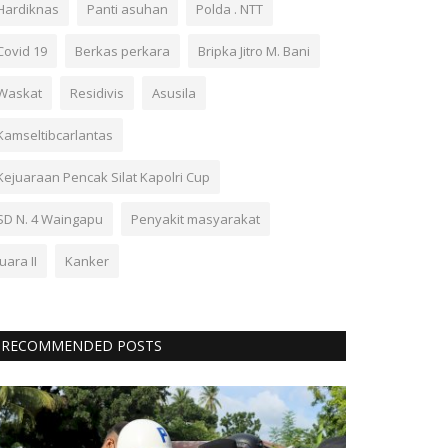
Hardiknas
Panti asuhan
Polda . NTT
Covid 19
Berkas perkara
Bripka Jitro M. Bani
Waskat
Residivis
Asusila
Kamseltibcarlantas
Kejuaraan Pencak Silat Kapolri Cup
SD N. 4 Waingapu
Penyakit masyarakat
Juara II
Kanker
RECOMMENDED POSTS