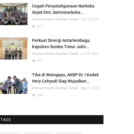
Cegah Penyalahgunaan Narkoba
Sejak Dini, Satresnarkoba...
Humas Polres Sumba Timur
Jul 15, 2026
217
Perkuat Sinergi Antarlembaga,
Kapolres Sumba Timur Jalin...
Humas Polres Sumba Timur
Jul 15, 2026
167
Tiba di Waingapu, AKBP Dr. I Kadek
Hery Cahyadi Siap Wujudkan...
Humas Polres Sumba Timur
Agu 1, 2026
144
TAGS