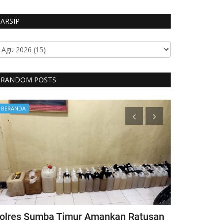
ARSIP
RANDOM POSTS
BERANDA
Headlines
olres Sumba Timur Amankan Ratusan
Kapolri Ber