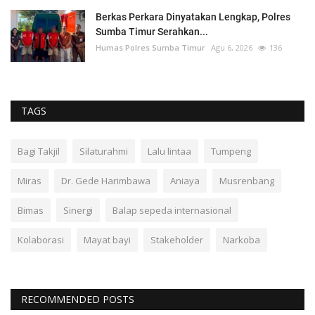
Berkas Perkara Dinyatakan Lengkap, Polres
Sumba Timur Serahkan...
Humas Polres Sumba Timur
Agu 6, 2026
136
TAGS
Bagi Takjil
Silaturahmi
Lalu lintaa
Tumpeng
Miras
Dr. Gede Harimbawa
Aniaya
Musrenbang
Bimas
Sinergi
Balap sepeda internasional
Kolaborasi
Mayat bayi
Stakeholder
Narkoba
RECOMMENDED POSTS