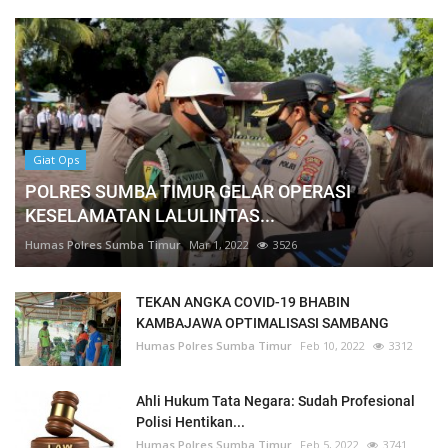
Giat Ops
POLRES SUMBA TIMUR GELAR OPERASI
KESELAMATAN LALULINTAS...
Humas Polres Sumba Timur
Mar 1, 2022
3526
TEKAN ANGKA COVID-19 BHABIN
KAMBAJAWA OPTIMALISASI SAMBANG
Humas Polres Sumba Timur
Feb 10, 2022
3312
Ahli Hukum Tata Negara: Sudah Profesional
Polisi Hentikan...
Humas Polres Sumba Timur
Feb 5, 2022
3741