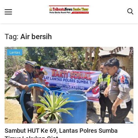
Tag:
Air bersih
Beranda
Lantas
Terms & Conditions
Reskrim
Binkam
Giat Ops
Polisi Kita
Mitra Polisi
Lantas
Sambut HUT Ke 69, Lantas Polres Sumba
Jurnal Kamtibmas