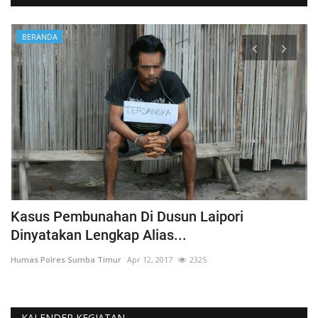
BERANDA
Kasus Pembunahan Di Dusun Laipori
I
Dinyatakan Lengkap Alias...
T
Humas Polres Sumba Timur
Apr 12, 2017
2325
Hu
KALENDER KEGIATAN