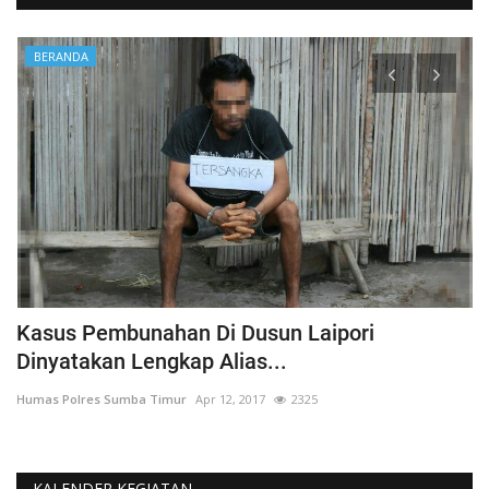
BERANDA
Kasus Pembunahan Di Dusun Laipori
I
Dinyatakan Lengkap Alias...
T
Humas Polres Sumba Timur
Apr 12, 2017
2325
Hu
KALENDER KEGIATAN