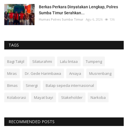
Berkas Perkara Dinyatakan Lengkap, Polres
Sumba Timur Serahkan...
Humas Polres Sumba Timur
Agu 6, 2026
136
TAGS
Bagi Takjil
Silaturahmi
Lalu lintaa
Tumpeng
Miras
Dr. Gede Harimbawa
Aniaya
Musrenbang
Bimas
Sinergi
Balap sepeda internasional
Kolaborasi
Mayat bayi
Stakeholder
Narkoba
RECOMMENDED POSTS