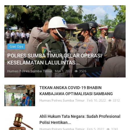
Giat Ops
POLRES SUMBA TIMUR GELAR OPERASI
KESELAMATAN LALULINTAS...
Humas Polres Sumba Timur
Mar 1, 2022
3526
TEKAN ANGKA COVID-19 BHABIN
KAMBAJAWA OPTIMALISASI SAMBANG
Humas Polres Sumba Timur
Feb 10, 2022
3312
Ahli Hukum Tata Negara: Sudah Profesional
Polisi Hentikan...
Humas Polres Sumba Timur
Feb 5, 2022
3741