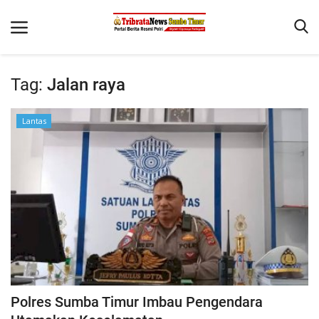
Tag:
Jalan raya
Beranda
Lantas
Terms & Conditions
Reskrim
Binkam
Giat Ops
Polisi Kita
Mitra Polisi
Lantas
Polres Sumba Timur Imbau Pengendara
Jurnal Kamtibmas