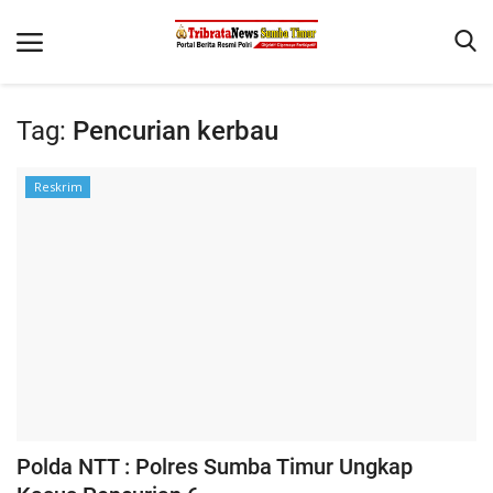
Tag:
Pencurian kerbau
Beranda
Reskrim
Terms & Conditions
Reskrim
Binkam
Giat Ops
Polisi Kita
Mitra Polisi
Lantas
Polda NTT : Polres Sumba Timur Ungkap
Jurnal Kamtibmas