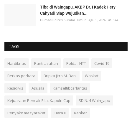
Tiba di Waingapu, AKBP Dr. I Kadek Hery
Cahyadi Siap Wujudkan...
Humas Polres Sumba Timur
Agu 1, 2026
144
TAGS
Hardiknas
Panti asuhan
Polda . NTT
Covid 19
Berkas perkara
Bripka Jitro M. Bani
Waskat
Residivis
Asusila
Kamseltibcarlantas
Kejuaraan Pencak Silat Kapolri Cup
SD N. 4 Waingapu
Penyakit masyarakat
Juara II
Kanker