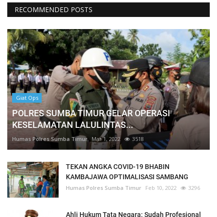
RECOMMENDED POSTS
Giat Ops
POLRES SUMBA TIMUR GELAR OPERASI
KESELAMATAN LALULINTAS...
Humas Polres Sumba Timur
Mar 1, 2022
3518
TEKAN ANGKA COVID-19 BHABIN
KAMBAJAWA OPTIMALISASI SAMBANG
Humas Polres Sumba Timur
Feb 10, 2022
3296
Ahli Hukum Tata Negara: Sudah Profesional