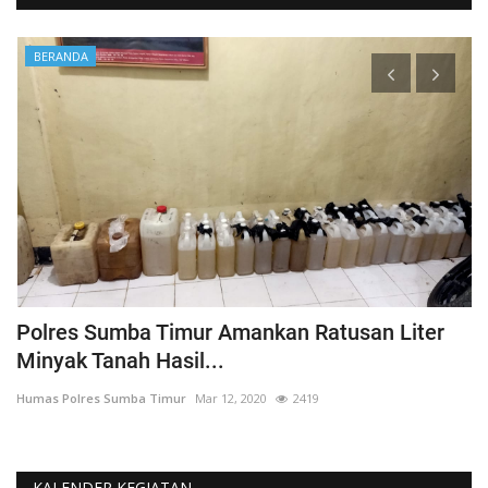
BERANDA
Polres Sumba Timur Amankan Ratusan Liter
K
Minyak Tanah Hasil...
'
Humas Polres Sumba Timur
Mar 12, 2020
2419
Hu
KALENDER KEGIATAN