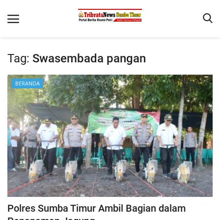
Tag:
Swasembada pangan
Beranda
BERANDA
Terms & Conditions
Reskrim
Binkam
Giat Ops
Polisi Kita
Mitra Polisi
Lantas
Polres Sumba Timur Ambil Bagian dalam
Jurnal Kamtibmas