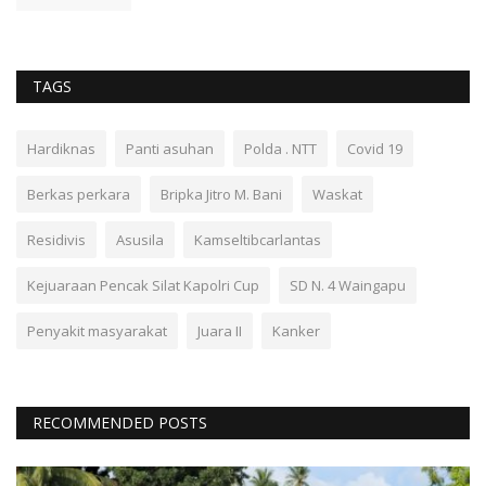
TAGS
Hardiknas
Panti asuhan
Polda . NTT
Covid 19
Berkas perkara
Bripka Jitro M. Bani
Waskat
Residivis
Asusila
Kamseltibcarlantas
Kejuaraan Pencak Silat Kapolri Cup
SD N. 4 Waingapu
Penyakit masyarakat
Juara II
Kanker
RECOMMENDED POSTS