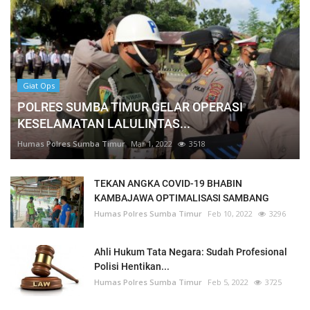
Giat Ops
POLRES SUMBA TIMUR GELAR OPERASI
KESELAMATAN LALULINTAS...
Humas Polres Sumba Timur
Mar 1, 2022
3518
TEKAN ANGKA COVID-19 BHABIN
KAMBAJAWA OPTIMALISASI SAMBANG
Humas Polres Sumba Timur
Feb 10, 2022
3296
Ahli Hukum Tata Negara: Sudah Profesional
Polisi Hentikan...
Humas Polres Sumba Timur
Feb 5, 2022
3725