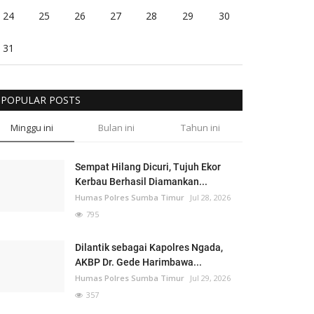
24
25
26
27
28
29
30
31
POPULAR POSTS
Minggu ini
Bulan ini
Tahun ini
Sempat Hilang Dicuri, Tujuh Ekor
Kerbau Berhasil Diamankan...
Humas Polres Sumba Timur
Jul 28, 2026
795
Dilantik sebagai Kapolres Ngada,
AKBP Dr. Gede Harimbawa...
Humas Polres Sumba Timur
Jul 29, 2026
357