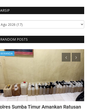
ARSIP
RANDOM POSTS
BERANDA
Headlines
olres Sumba Timur Amankan Ratusan
Kapolri Ber