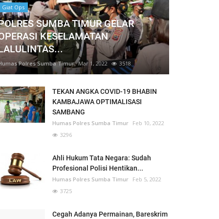
Giat Ops
POLRES SUMBA TIMUR GELAR
OPERASI KESELAMATAN
LALULINTAS...
Humas Polres Sumba Timur
Mar 1, 2022
3518
TEKAN ANGKA COVID-19 BHABIN
KAMBAJAWA OPTIMALISASI
SAMBANG
Humas Polres Sumba Timur
Feb 10, 2022
3296
Ahli Hukum Tata Negara: Sudah
Profesional Polisi Hentikan...
Humas Polres Sumba Timur
Feb 5, 2022
3725
Cegah Adanya Permainan, Bareskrim