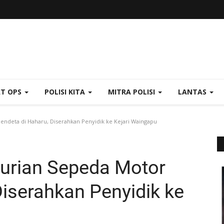
AT OPS
POLISI KITA
MITRA POLISI
LANTAS
ndeta di Haharu, Diserahkan Penyidik ke Kejari Waingapu
urian Sepeda Motor
Diserahkan Penyidik ke