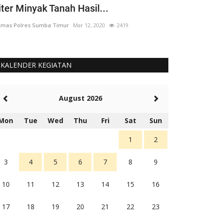
iter Minyak Tanah Hasil...
yang 'Berput
mas Polres Sumba Timur
Mar 12, 2020
2419
Humas Polres Su
KALENDER KEGIATAN
August 2026
Mon
Tue
Wed
Thu
Fri
Sat
Sun
1
2
3
4
5
6
7
8
9
10
11
12
13
14
15
16
17
18
19
20
21
22
23