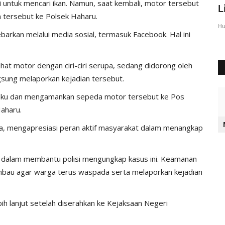
 untuk mencari ikan. Namun, saat kembali, motor tersebut
Sumba Timur Beri Arahan...
L
n tersebut ke Polsek Haharu.
Humas Polres Sumba Timur
Agu 23, 2016
2028
Hu
ebarkan melalui media sosial, termasuk Facebook. Hal ini
at motor dengan ciri-ciri serupa, sedang didorong oleh
angsung melaporkan kejadian tersebut.
ku dan mengamankan sepeda motor tersebut ke Pos
Haharu.
, mengapresiasi peran aktif masyarakat dalam menangkap
t dalam membantu polisi mengungkap kasus ini. Keamanan
bau agar warga terus waspada serta melaporkan kejadian
bih lanjut setelah diserahkan ke Kejaksaan Negeri