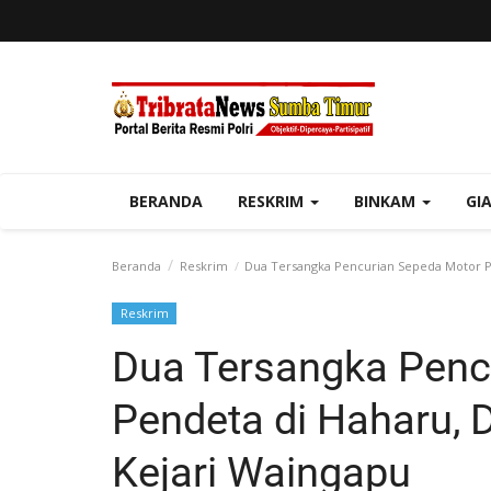
BERANDA
RESKRIM
BINKAM
GI
Beranda
Reskrim
Dua Tersangka Pencurian Sepeda Motor Pe
Reskrim
Dua Tersangka Penc
Pendeta di Haharu, 
Kejari Waingapu