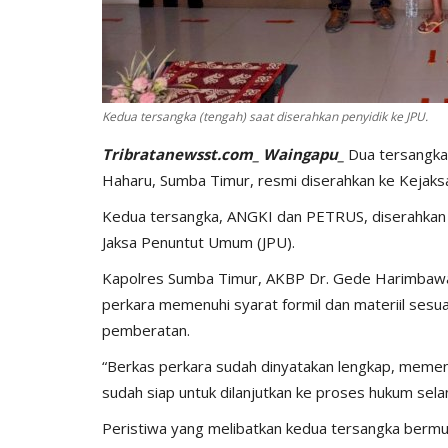
Kedua tersangka (tengah) saat diserahkan penyidik ke JPU.
Tribratanewsst.com_ Waingapu_
Dua tersangka 
Haharu, Sumba Timur, resmi diserahkan ke Kejaksa
Kedua tersangka, ANGKI dan PETRUS, diserahkan 
BERANDA
Jaksa Penuntut Umum (JPU).
Kapolres Sumba Timur, AKBP Dr. Gede Harimbawa,
perkara memenuhi syarat formil dan materiil sesu
pemberatan.
“Berkas perkara sudah dinyatakan lengkap, memenu
sudah siap untuk dilanjutkan ke proses hukum sela
Peristiwa yang melibatkan kedua tersangka bermul
bu Personel
Polres Sumba Timur Terus Duk