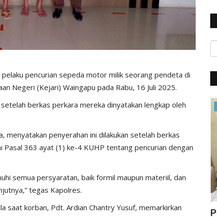
pelaku pencurian sepeda motor milik seorang pendeta di
an Negeri (Kejari) Waingapu pada Rabu, 16 Juli 2025.
setelah berkas perkara mereka dinyatakan lengkap oleh
Polisi Kita
 menyatakan penyerahan ini dilakukan setelah berkas
ai Pasal 363 ayat (1) ke-4 KUHP tentang pencurian dengan
hi semua persyaratan, baik formil maupun materiil, dan
njutnya,” tegas Kapolres.
a saat korban, Pdt. Ardian Chantry Yusuf, memarkirkan
ung
Jelang Hut Polwan Ke 68, Kapolres
P