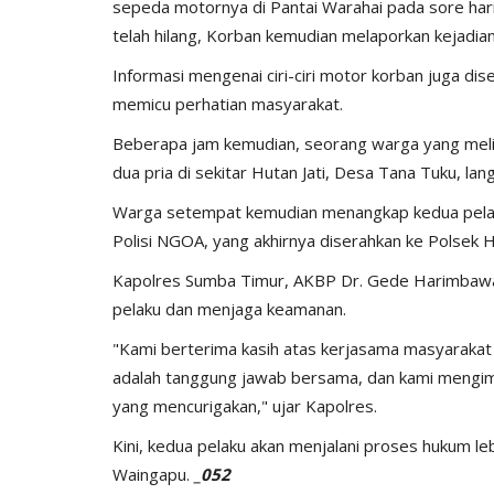
sepeda motornya di Pantai Warahai pada sore hari
ay...
Ketahanan Pangan Melalui...
telah hilang, Korban kemudian melaporkan kejadia
, 2025
527
Humas Polres Sumba Timur
Jan 16, 2025
793
Informasi mengenai ciri-ciri motor korban juga dis
memicu perhatian masyarakat.
Beberapa jam kemudian, seorang warga yang melih
dua pria di sekitar Hutan Jati, Desa Tana Tuku, l
Warga setempat kemudian menangkap kedua pela
Polisi NGOA, yang akhirnya diserahkan ke Polsek 
Kapolres Sumba Timur, AKBP Dr. Gede Harimbawa
pelaku dan menjaga keamanan.
"Kami berterima kasih atas kerjasama masyaraka
adalah tanggung jawab bersama, dan kami mengim
yang mencurigakan," ujar Kapolres.
Kini, kedua pelaku akan menjalani proses hukum le
Waingapu.
_052