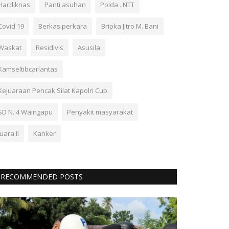
Hardiknas
Panti asuhan
Polda . NTT
Covid 19
Berkas perkara
Bripka Jitro M. Bani
Waskat
Residivis
Asusila
Kamseltibcarlantas
Kejuaraan Pencak Silat Kapolri Cup
SD N. 4 Waingapu
Penyakit masyarakat
Juara II
Kanker
RECOMMENDED POSTS