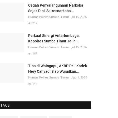
Cegah Penyalahgunaan Narkoba
Sejak Dini, Satresnarkoba...
Humas Polres Sumba Timur
Jul 15, 2026
217
Perkuat Sinergi Antarlembaga,
Kapolres Sumba Timur Jalin...
Humas Polres Sumba Timur
Jul 15, 2026
167
Tiba di Waingapu, AKBP Dr. I Kadek
Hery Cahyadi Siap Wujudkan...
Humas Polres Sumba Timur
Agu 1, 2026
144
TAGS