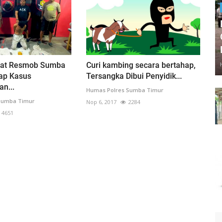
pat Resmob Sumba
Curi kambing secara bertahap,
ap Kasus
Tersangka Dibui Penyidik...
n...
Humas Polres Sumba Timur
Sumba Timur
Nop 6, 2017
2284
4651