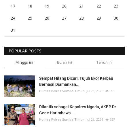
17
18
19
20
21
22
23
24
25
26
27
28
29
30
31
POPULAR POSTS
Minggu ini
Bulan ini
Tahun ini
Sempat Hilang Dicuri, Tujuh Ekor Kerbau
Berhasil Diamankan...
Humas Polres Sumba Timur
Jul 28, 2026
795
Dilantik sebagai Kapolres Ngada, AKBP Dr.
Gede Harimbawa...
Humas Polres Sumba Timur
Jul 29, 2026
357