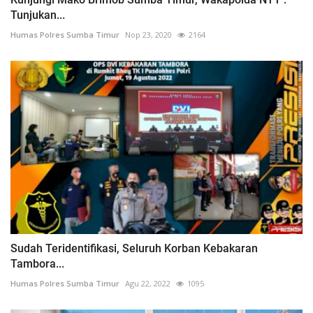
Tunjukan...
Humas Polres Sumba Timur
Nop 23, 2020
2164
Sudah Teridentifikasi, Seluruh Korban Kebakaran
Tambora...
Humas Polres Sumba Timur
Agu 22, 2022
1095