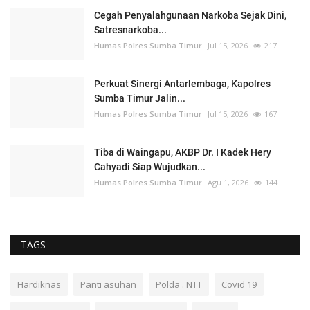
Cegah Penyalahgunaan Narkoba Sejak Dini,
Satresnarkoba...
Humas Polres Sumba Timur
Jul 15, 2026
217
Perkuat Sinergi Antarlembaga, Kapolres
Sumba Timur Jalin...
Humas Polres Sumba Timur
Jul 15, 2026
167
Tiba di Waingapu, AKBP Dr. I Kadek Hery
Cahyadi Siap Wujudkan...
Humas Polres Sumba Timur
Agu 1, 2026
144
TAGS
Hardiknas
Panti asuhan
Polda . NTT
Covid 19