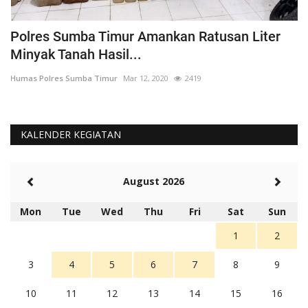
Polres Sumba Timur Amankan Ratusan Liter
K
Minyak Tanah Hasil...
'
Humas Polres Sumba Timur
Mar 12, 2020
2419
Hu
KALENDER KEGIATAN
August 2026
Mon
Tue
Wed
Thu
Fri
Sat
Sun
1
2
3
4
5
6
7
8
9
10
11
12
13
14
15
16