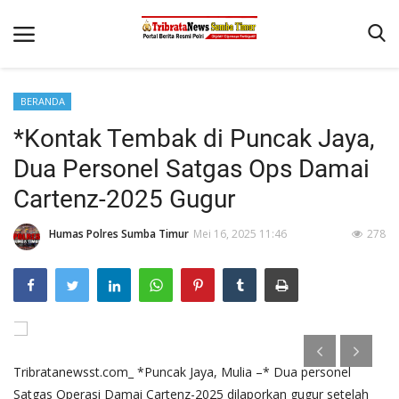
BERANDA
Beranda
*Kontak Tembak di Puncak Jaya,
Terms & Conditions
Dua Personel Satgas Ops Damai
Reskrim
Cartenz-2025 Gugur
Binkam
Humas Polres Sumba Timur
Mei 16, 2025 11:46
278
Giat Ops
Polisi Kita
Mitra Polisi
Lantas
Tribratanewsst.com_ *Puncak Jaya, Mulia –* Dua personel
Jurnal Kamtibmas
Satgas Operasi Damai Cartenz-2025 dilaporkan gugur setelah