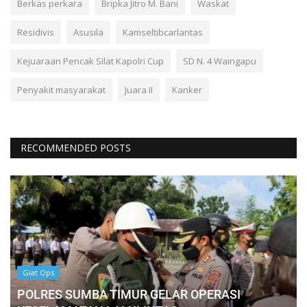
Berkas perkara
Bripka Jitro M. Bani
Waskat
Residivis
Asusila
Kamseltibcarlantas
Kejuaraan Pencak Silat Kapolri Cup
SD N. 4 Waingapu
Penyakit masyarakat
Juara II
Kanker
RECOMMENDED POSTS
Giat Ops
POLRES SUMBA TIMUR GELAR OPERASI