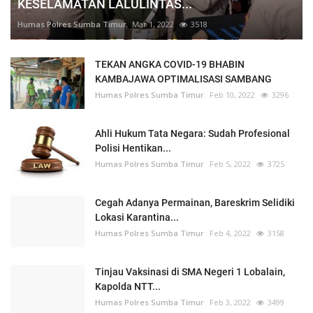
KESELAMATAN LALULINTAS...
Humas Polres Sumba Timur
Mar 1, 2022
3518
TEKAN ANGKA COVID-19 BHABIN
KAMBAJAWA OPTIMALISASI SAMBANG
Humas Polres Sumba Timur
Feb 10, 2022
3296
Ahli Hukum Tata Negara: Sudah Profesional
Polisi Hentikan...
Humas Polres Sumba Timur
Feb 5, 2022
3725
Cegah Adanya Permainan, Bareskrim Selidiki
Lokasi Karantina...
Humas Polres Sumba Timur
Feb 4, 2022
3158
Tinjau Vaksinasi di SMA Negeri 1 Lobalain,
Kapolda NTT...
Humas Polres Sumba Timur
Feb 3, 2022
3499