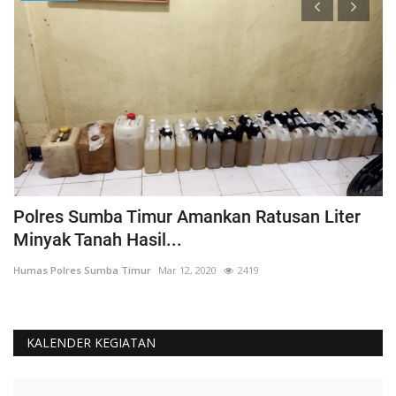
Polres Sumba Timur Amankan Ratusan Liter
K
Minyak Tanah Hasil...
'
Humas Polres Sumba Timur
Mar 12, 2020
2419
Hu
KALENDER KEGIATAN