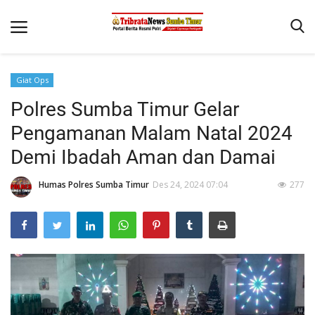
Giat Ops
Beranda
Polres Sumba Timur Gelar
Terms & Conditions
Pengamanan Malam Natal 2024
Reskrim
Demi Ibadah Aman dan Damai
Binkam
Humas Polres Sumba Timur
Des 24, 2024 07:04
277
Giat Ops
Polisi Kita
Mitra Polisi
Lantas
Jurnal Kamtibmas