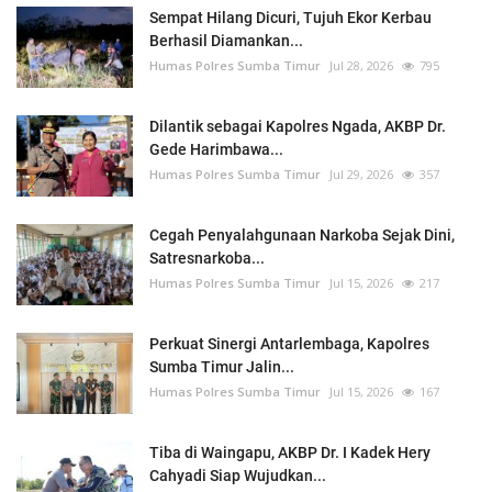
Sempat Hilang Dicuri, Tujuh Ekor Kerbau
Berhasil Diamankan...
Humas Polres Sumba Timur
Jul 28, 2026
795
Dilantik sebagai Kapolres Ngada, AKBP Dr.
Gede Harimbawa...
Humas Polres Sumba Timur
Jul 29, 2026
357
Cegah Penyalahgunaan Narkoba Sejak Dini,
Satresnarkoba...
Humas Polres Sumba Timur
Jul 15, 2026
217
Perkuat Sinergi Antarlembaga, Kapolres
Sumba Timur Jalin...
Humas Polres Sumba Timur
Jul 15, 2026
167
Tiba di Waingapu, AKBP Dr. I Kadek Hery
Cahyadi Siap Wujudkan...