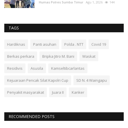
Humas Polres Sumba Timur
Agu 1, 2026
144
TAGS
Hardiknas
Panti asuhan
Polda . NTT
Covid 19
Berkas perkara
Bripka Jitro M. Bani
Waskat
Residivis
Asusila
Kamseltibcarlantas
Kejuaraan Pencak Silat Kapolri Cup
SD N. 4 Waingapu
Penyakit masyarakat
Juara II
Kanker
RECOMMENDED POSTS