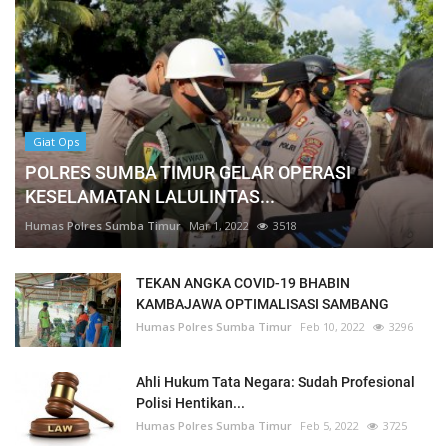
Giat Ops
POLRES SUMBA TIMUR GELAR OPERASI
KESELAMATAN LALULINTAS...
Humas Polres Sumba Timur
Mar 1, 2022
3518
TEKAN ANGKA COVID-19 BHABIN
KAMBAJAWA OPTIMALISASI SAMBANG
Humas Polres Sumba Timur
Feb 10, 2022
3296
Ahli Hukum Tata Negara: Sudah Profesional
Polisi Hentikan...
Humas Polres Sumba Timur
Feb 5, 2022
3725