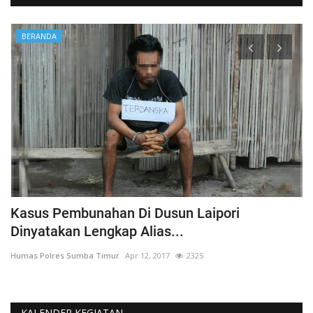
BERANDA
Kasus Pembunahan Di Dusun Laipori
I
Dinyatakan Lengkap Alias...
T
Humas Polres Sumba Timur
Apr 12, 2017
2325
Hu
KALENDER KEGIATAN