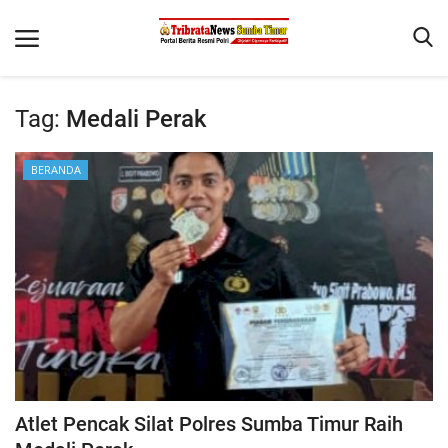
Tag:
Medali Perak
Beranda
BERANDA
Terms & Conditions
Reskrim
Binkam
Giat Ops
Polisi Kita
Mitra Polisi
Lantas
Atlet Pencak Silat Polres Sumba Timur Raih
Jurnal Kamtibmas