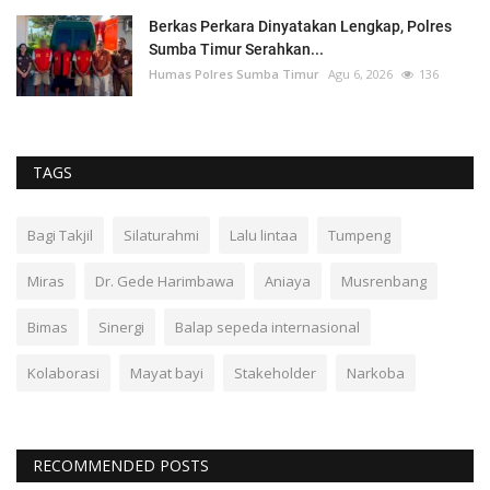
Berkas Perkara Dinyatakan Lengkap, Polres
Sumba Timur Serahkan...
Humas Polres Sumba Timur
Agu 6, 2026
136
TAGS
Bagi Takjil
Silaturahmi
Lalu lintaa
Tumpeng
Miras
Dr. Gede Harimbawa
Aniaya
Musrenbang
Bimas
Sinergi
Balap sepeda internasional
Kolaborasi
Mayat bayi
Stakeholder
Narkoba
RECOMMENDED POSTS