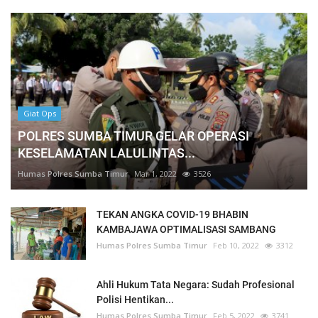
Giat Ops
POLRES SUMBA TIMUR GELAR OPERASI
KESELAMATAN LALULINTAS...
Humas Polres Sumba Timur
Mar 1, 2022
3526
TEKAN ANGKA COVID-19 BHABIN
KAMBAJAWA OPTIMALISASI SAMBANG
Humas Polres Sumba Timur
Feb 10, 2022
3312
Ahli Hukum Tata Negara: Sudah Profesional
Polisi Hentikan...
Humas Polres Sumba Timur
Feb 5, 2022
3741