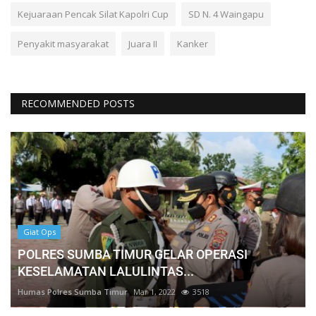
Kejuaraan Pencak Silat Kapolri Cup
SD N. 4 Waingapu
Penyakit masyarakat
Juara II
Kanker
RECOMMENDED POSTS
Giat Ops
POLRES SUMBA TIMUR GELAR OPERASI
KESELAMATAN LALULINTAS...
Humas Polres Sumba Timur
Mar 1, 2022
3518