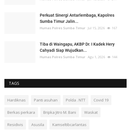
Perkuat Sinergi Antarlembaga, Kapolres
Sumba Timur Jalin...
Humas Polres Sumba Timur
Jul 15, 2026
167
Tiba di Waingapu, AKBP Dr. I Kadek Hery
Cahyadi Siap Wujudkan...
Humas Polres Sumba Timur
Agu 1, 2026
144
TAGS
Hardiknas
Panti asuhan
Polda . NTT
Covid 19
Berkas perkara
Bripka Jitro M. Bani
Waskat
Residivis
Asusila
Kamseltibcarlantas