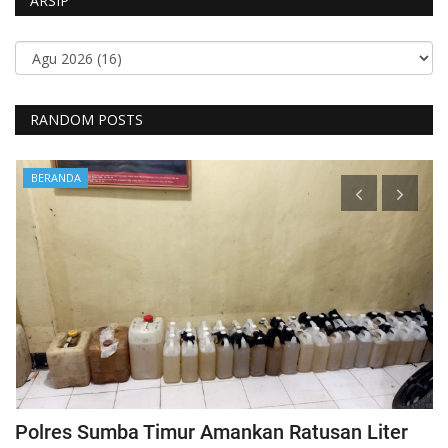
ARSIP
RANDOM POSTS
BERANDA
Polres Sumba Timur Amankan Ratusan Liter
K