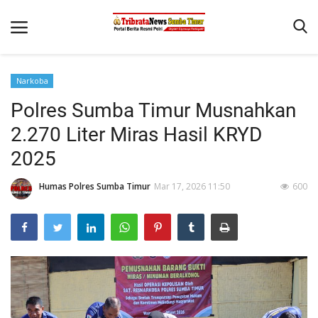
Narkoba
Beranda
Polres Sumba Timur Musnahkan
Terms & Conditions
2.270 Liter Miras Hasil KRYD
Reskrim
2025
Binkam
Humas Polres Sumba Timur
Mar 17, 2026 11:50
600
Giat Ops
Polisi Kita
Mitra Polisi
Lantas
Jurnal Kamtibmas