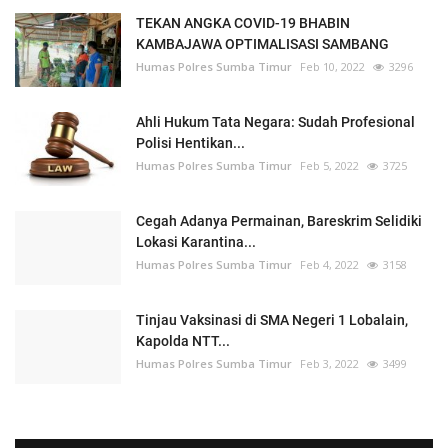
TEKAN ANGKA COVID-19 BHABIN
KAMBAJAWA OPTIMALISASI SAMBANG
Humas Polres Sumba Timur
Feb 10, 2022
3296
Ahli Hukum Tata Negara: Sudah Profesional
Polisi Hentikan...
Humas Polres Sumba Timur
Feb 5, 2022
3725
Cegah Adanya Permainan, Bareskrim Selidiki
Lokasi Karantina...
Humas Polres Sumba Timur
Feb 4, 2022
3158
Tinjau Vaksinasi di SMA Negeri 1 Lobalain,
Kapolda NTT...
Humas Polres Sumba Timur
Feb 3, 2022
3499