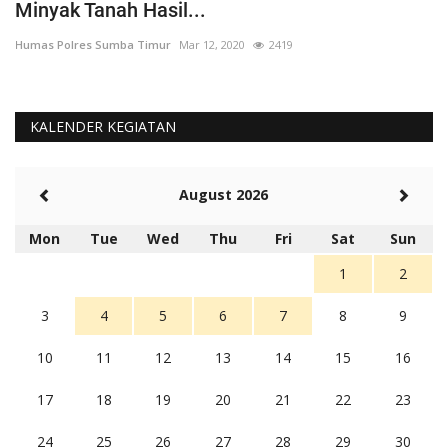
Minyak Tanah Hasil...
'
Humas Polres Sumba Timur
Mar 12, 2020
2419
Hu
KALENDER KEGIATAN
August 2026
Mon
Tue
Wed
Thu
Fri
Sat
Sun
1
2
3
4
5
6
7
8
9
10
11
12
13
14
15
16
17
18
19
20
21
22
23
24
25
26
27
28
29
30