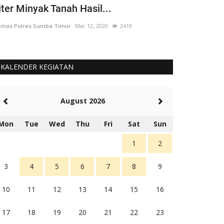
iter Minyak Tanah Hasil...
yang 'Berput
mas Polres Sumba Timur
Mar 12, 2020
2419
Humas Polres Su
KALENDER KEGIATAN
August 2026
Mon
Tue
Wed
Thu
Fri
Sat
Sun
1
2
3
4
5
6
7
8
9
10
11
12
13
14
15
16
17
18
19
20
21
22
23