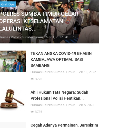
Giat Ops
POLRES SUMBA TIMUR GELAR
OPERASI KESELAMATAN
LALULINTAS...
Humas Polres Sumba Timur
Mar 1, 2022
3518
TEKAN ANGKA COVID-19 BHABIN
KAMBAJAWA OPTIMALISASI
SAMBANG
Humas Polres Sumba Timur
Feb 10, 2022
3296
Ahli Hukum Tata Negara: Sudah
Profesional Polisi Hentikan...
Humas Polres Sumba Timur
Feb 5, 2022
3725
Cegah Adanya Permainan, Bareskrim