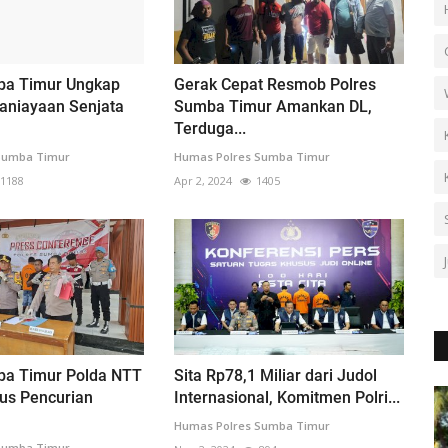
ba Timur Ungkap
Gerak Cepat Resmob Polres
aniayaan Senjata
Sumba Timur Amankan DL,
Terduga...
Sumba Timur
Humas Polres Sumba Timur
1188
Apr 2, 2024
1405
ba Timur Polda NTT
Sita Rp78,1 Miliar dari Judol
us Pencurian
Internasional, Komitmen Polri...
Humas Polres Sumba Timur
Sumba Timur