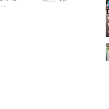
Nop 2, 2024
894
1010