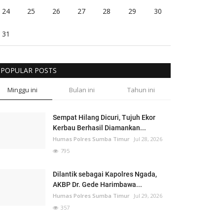
24
25
26
27
28
29
30
31
POPULAR POSTS
Minggu ini
Bulan ini
Tahun ini
Sempat Hilang Dicuri, Tujuh Ekor
Kerbau Berhasil Diamankan...
Humas Polres Sumba Timur
Jul 28, 2026
795
Dilantik sebagai Kapolres Ngada,
AKBP Dr. Gede Harimbawa...
Humas Polres Sumba Timur
Jul 29, 2026
357