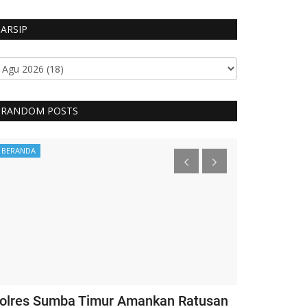
ARSIP
RANDOM POSTS
BERANDA
Headlines
olres Sumba Timur Amankan Ratusan
Kapolri Ber