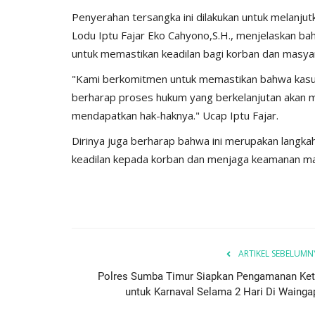
ay...
Ketahanan Pangan Melalui...
Penyerahan tersangka ini dilakukan untuk melanju
Lodu Iptu Fajar Eko Cahyono,S.H., menjelaskan b
, 2025
527
Humas Polres Sumba Timur
Jan 16, 2025
793
untuk memastikan keadilan bagi korban dan masya
"Kami berkomitmen untuk memastikan bahwa kasus i
berharap proses hukum yang berkelanjutan akan 
mendapatkan hak-haknya." Ucap Iptu Fajar.
Dirinya juga berharap bahwa ini merupakan langk
keadilan kepada korban dan menjaga keamanan ma
ARTIKEL SEBELUMN
Polres Sumba Timur Siapkan Pengamanan Ket
untuk Karnaval Selama 2 Hari Di Wainga