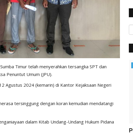
Polisi Kita
 Sumba Timur telah menyerahkan tersangka SPT dan
ksa Penuntut Umum (JPU).
 12 Agustus 2024 (kemarin) di Kantor Kejaksaan Negeri
 merasa tersinggung dengan koran kemudian mendatangi
 penganiayaan dalam Kitab Undang-Undang Hukum Pidana
ung
Jelang Hut Polwan Ke 68, Kapolres
P