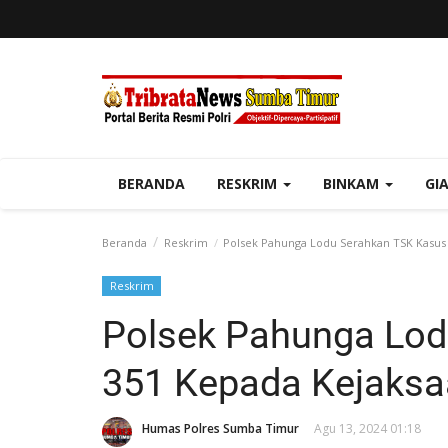
BERANDA
RESKRIM
BINKAM
GI
Beranda
Reskrim
Polsek Pahunga Lodu Serahkan TSK Kasus 
Reskrim
Polsek Pahunga Lod
351 Kepada Kejaksa
Humas Polres Sumba Timur
Agu 13, 2024 01:18