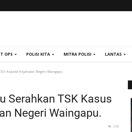
AT OPS
POLISI KITA
MITRA POLISI
LANTAS
351 Kepada Kejaksaan Negeri Waingapu.
u Serahkan TSK Kasus
an Negeri Waingapu.
308