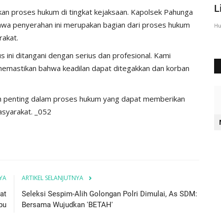
Sumba Timur Beri Arahan...
L
tkan proses hukum di tingkat kejaksaan. Kapolsek Pahunga
ahwa penyerahan ini merupakan bagian dari proses hukum
Humas Polres Sumba Timur
Agu 23, 2016
2028
Hu
rakat.
ni ditangani dengan serius dan profesional. Kami
memastikan bahwa keadilan dapat ditegakkan dan korban
ah penting dalam proses hukum yang dapat memberikan
syarakat. _052
YA
ARTIKEL SELANJUTNYA
at
Seleksi Sespim-Alih Golongan Polri Dimulai, As SDM:
pu
Bersama Wujudkan 'BETAH'