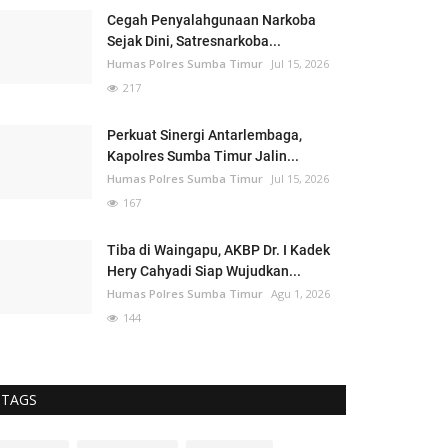
Cegah Penyalahgunaan Narkoba
Sejak Dini, Satresnarkoba...
Humas Polres Sumba Timur
Jul 15, 2026
217
Perkuat Sinergi Antarlembaga,
Kapolres Sumba Timur Jalin...
Humas Polres Sumba Timur
Jul 15, 2026
167
Tiba di Waingapu, AKBP Dr. I Kadek
Hery Cahyadi Siap Wujudkan...
Humas Polres Sumba Timur
Agu 1, 2026
144
TAGS