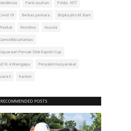
Hardiknas
Panti asuhan
Polda . NTT
Covid 19
Berkas perkara
Bripka Jitro M. Bani
Waskat
Residivis
Asusila
Kamseltibcarlantas
Kejuaraan Pencak Silat Kapolri Cup
SD N. 4 Waingapu
Penyakit masyarakat
Juara II
Kanker
RECOMMENDED POSTS