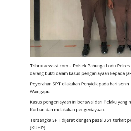
BERANDA
Tribrataewsst.com – Polsek Pahunga Lodu Polres
barang bukti dalam kasus penganiayaan kepada Ja
Peyerahan SPT dilakukan Penyidik pada hari senin
Waingapu.
Kasus pengeniayaan ini berawal dari Pelaku yang
Korban dan melakukan pengeniayaan.
Tersangka SPT dijerat dengan pasal 351 terkait
(KUHP).
bu Personel
Polres Sumba Timur Terus Duk