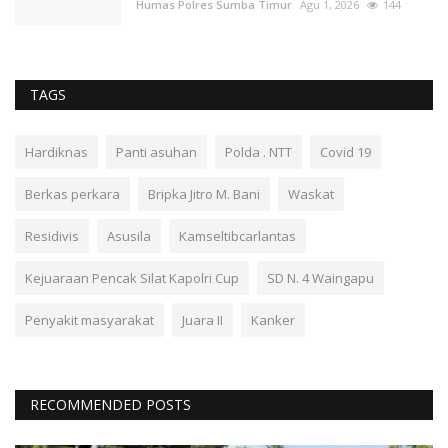
Humas Polres Sumba Timur
Agu 1, 2026
144
TAGS
Hardiknas
Panti asuhan
Polda . NTT
Covid 19
Berkas perkara
Bripka Jitro M. Bani
Waskat
Residivis
Asusila
Kamseltibcarlantas
Kejuaraan Pencak Silat Kapolri Cup
SD N. 4 Waingapu
Penyakit masyarakat
Juara II
Kanker
RECOMMENDED POSTS