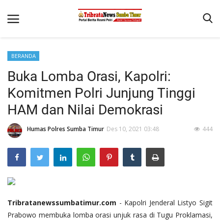
BERANDA
Beranda
Buka Lomba Orasi, Kapolri:
Terms & Conditions
Komitmen Polri Junjung Tinggi
Reskrim
HAM dan Nilai Demokrasi
Binkam
Humas Polres Sumba Timur
Des 10, 2021 03:48
444
Giat Ops
Polisi Kita
Mitra Polisi
Lantas
Tribratanewssumbatimur.com
- Kapolri Jenderal Listyo Sigit
Jurnal Kamtibmas
Prabowo membuka lomba orasi unjuk rasa di Tugu Proklamasi,