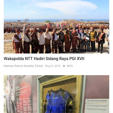
Wakapolda NTT Hadiri Sidang Raya PGI XVII
Humas Polres Sumba Timur
Nop 8, 2019
2896