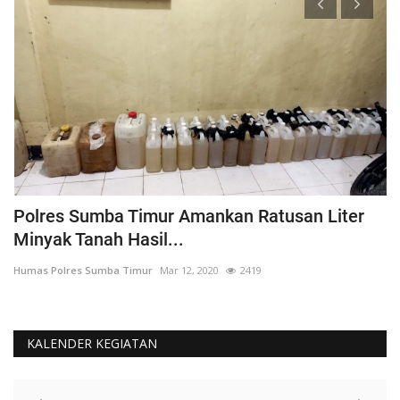
Polres Sumba Timur Amankan Ratusan Liter
K
Minyak Tanah Hasil...
'
Humas Polres Sumba Timur
Mar 12, 2020
2419
Hu
KALENDER KEGIATAN